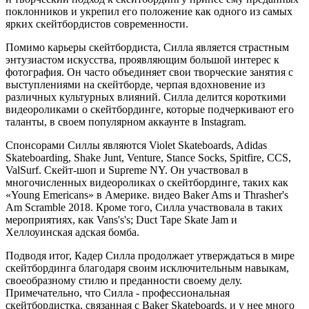
поклонников и укрепил его положение как одного из самых
ярких скейтбордистов современности.
Помимо карьеры скейтбордиста, Силла является страстным
энтузиастом искусства, проявляющим большой интерес к
фотография. Он часто объединяет свои творческие занятия с
выступлениями на скейтборде, черпая вдохновение из
различных культурных влияний. Силла делится короткими
видеороликами о скейтбординге, которые подчеркивают его
таланты, в своем популярном аккаунте в Instagram.
Спонсорами Силлы являются Violet Skateboards, Adidas
Skateboarding, Shake Junt, Venture, Stance Socks, Spitfire, CCS,
ValSurf. Скейт-шоп и Supreme NY. Он участвовал в
многочисленных видеороликах о скейтбординге, таких как
«Young Emericans» в Америке. видео Baker Ams и Thrasher's
Am Scramble 2018. Кроме того, Силла участвовала в таких
мероприятиях, как Vans's's; Duct Tape Skate Jam и
Хеллоуинская адская бомба.
Подводя итог, Кадер Силла продолжает утверждаться в мире
скейтбординга благодаря своим исключительным навыкам,
своеобразному стилю и преданности своему делу.
Примечательно, что Силла - профессиональная
скейтбордистка, связанная с Baker Skateboards, и у нее много