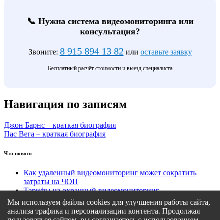
📞 Нужна система видеомониторинга или
консультация?
8 915 894 13 82
Звоните:
или
оставьте заявку
Бесплатный расчёт стоимости и выезд специалиста
Навигация по записям
Джон Барнс – краткая биография
Пас Вега – краткая биография
Что нового
Как удаленный видеомониторинг может сократить
затраты на ЧОП
Тарифы на охранный видеомониторинг
Этапы подключения удаленного видеомониторинга
Мы используем файлы cookies для улучшения работы сайта,
Кому подходит удаленный видеомониторинг?
анализа трафика и персонализации контента. Продолжая
Какие задачи решает удаленный видеомониторинг
пользоваться сайтом, вы соглашаетесь с использованием