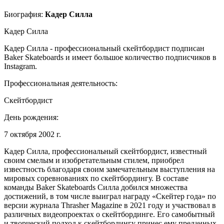
Биография:
Кадер Силла
Кадер Силла
Кадер Силла - профессиональный скейтбордист подписан
Baker Skateboards и имеет большое количество подписчиков в
Instagram.
Профессиональная деятельность:
Скейтбордист
День рождения:
7 октября 2002 г.
Кадер Силла, профессиональный скейтбордист, известный
своим смелым и изобретательным стилем, приобрел
известность благодаря своим замечательным выступления на
мировых соревнованиях по скейтбордингу. В составе
команды Baker Skateboards Силла добился множества
достижений, в том числе выиграл награду «Скейтер года» по
версии журнала Thrasher Magazine в 2021 году и участвовал в
различных видеопроектах о скейтбординге. Его самобытный
и творческий подход к скейтбордингу принес ему преданных