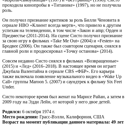
проходила кинопробы в «Титанике» (1997), но не получила
роль.
Он получил признание критиков за роль Билли Ченовита в
сериале HBO «Клиент всегда мертв», что привело к другим
успехам на телевидении, в том числе «Закон и amp; Орден и
Предместье (2011-2014). На сцене Систо получил признание
за свою игру в фильмах «Take Me Out» (2004) и «Festen» на
Бродвее (2006). Он также был соавтором сценария, снялся в
главной роли и продюсировал «Точку останова» (2014).
Совсем недавно Систо снялся в фильмах «Возвращенные»
(2015) и «Лед» (2016–2018). В настоящее время он играет
Джубала Валентайна в сериале CBS «ФБР». Его карьера
также включала появление музыкального видео в «Wake Up
Call» группы Maroon 5. (2007) и саундтрек к фильму Six Feet
Under.
Систо некоторое время был женат на Марисе Райан, а затем в
2009 году на Эдди Лейн, от которой у него двое детей.
Родился:
6 октября 1974 г.
Место рождения:
Грасс-Вэлли, Калифорния, США
Возраст на момент публикации данного материала: 49 лет