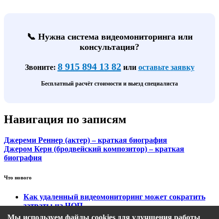
📞 Нужна система видеомониторинга или
консультация?
8 915 894 13 82
Звоните:
или
оставьте заявку
Бесплатный расчёт стоимости и выезд специалиста
Навигация по записям
Джереми Реннер (актер) – краткая биография
Джером Керн (бродвейский композитор) – краткая
биография
Что нового
Как удаленный видеомониторинг может сократить
затраты на ЧОП
Тарифы на охранный видеомониторинг
Мы используем файлы cookies для улучшения работы