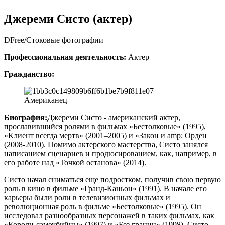
Джереми Систо (актер)
DFree/Стоковые фотографии
Профессиональная деятельность:
Актер
Гражданство:
Американец
Биография:
Джереми Систо - американский актер,
прославившийся ролями в фильмах «Бестолковые» (1995),
«Клиент всегда мертв» (2001–2005) и «Закон и amp; Орден
(2008-2010). Помимо актерского мастерства, Систо занялся
написанием сценариев и продюсированием, как, например, в
его работе над «Точкой останова» (2014).
Систо начал сниматься еще подростком, получив свою первую
роль в кино в фильме «Гранд-Каньон» (1991). В начале его
карьеры были роли в телевизионных фильмах и
революционная роль в фильме «Бестолковые» (1995). Он
исследовал разнообразных персонажей в таких фильмах, как
«Короли-самоубийцы» (1997) и «Без границ» (1998). Систо