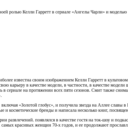
своей ролью Келли Гарретт в сериале «Ангелы Чарли» и моделью
наиболее известна своим изображением Келли Гарретт в культов
свою карьеру в качестве модели, в частности, в качестве модели 
 в сериале на протяжении всех пяти сезонов. Смит также снима
.
 включая «Золотой глобус», и получила звезда на Аллее славы в
ные и косметические бренды и написала несколько книг, посвящ
и развлечений. появлялся в качестве гостя на ток-шоу и подкас
 самых красивых женщин 70-х годов, и ее продолжают прославлять