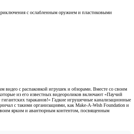
е приключения с ослабленным оружием и пластиковыми
ым видео с распаковкой игрушек и обзорами. Вместе со своим
которые из его известных видеороликов включают «Паучий
е гигантских тараканов!» Гадкие игрушечные канализационные
удничал с такими организациями, как Make-A-Wish Foundation и
 своим ярким и авантюрным контентом, посвященным