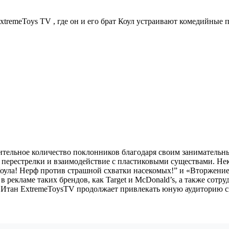
xtremeToys TV , где он и его брат Коул устраивают комедийны
чительное количество поклонников благодаря своим занимательн
 перестрелки и взаимодействие с пластиковыми существами. Не
Коула! Нерф против страшной схватки насекомых!” и «Вторжени
 рекламе таких брендов, как Target и McDonald’s, а также сотр
ка. Итан ExtremeToysTV продолжает привлекать юную аудиторию