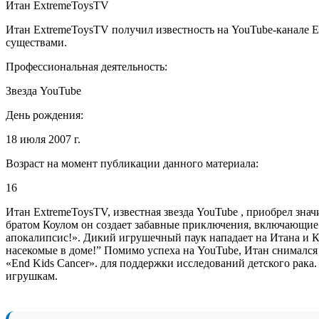
Итан ExtremeToysTV
Итан ExtremeToysTV получил известность на YouTube-канале E
существами.
Профессиональная деятельность:
Звезда YouTube
День рождения:
18 июля 2007 г.
Возраст на момент публикации данного материала:
16
Итан ExtremeToysTV, известная звезда YouTube , приобрел зна
братом Коулом он создает забавные приключения, включающие
апокалипсис!». Дикий игрушечный паук нападает на Итана и 
насекомые в доме!” Помимо успеха на YouTube, Итан снимался в
«End Kids Cancer». для поддержки исследований детского ра
игрушкам.