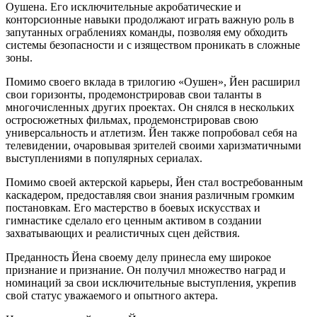
Оушена. Его исключительные акробатические и
конторсионные навыки продолжают играть важную роль в
запутанных ограблениях команды, позволяя ему обходить
системы безопасности и с изяществом проникать в сложные
зоны.
Помимо своего вклада в трилогию «Оушен», Йен расширил
свои горизонты, продемонстрировав свои таланты в
многочисленных других проектах. Он снялся в нескольких
остросюжетных фильмах, продемонстрировав свою
универсальность и атлетизм. Йен также попробовал себя на
телевидении, очаровывая зрителей своими харизматичными
выступлениями в популярных сериалах.
Помимо своей актерской карьеры, Йен стал востребованным
каскадером, предоставляя свои знания различным громким
постановкам. Его мастерство в боевых искусствах и
гимнастике сделало его ценным активом в создании
захватывающих и реалистичных сцен действия.
Преданность Йена своему делу принесла ему широкое
признание и признание. Он получил множество наград и
номинаций за свои исключительные выступления, укрепив
свой статус уважаемого и опытного актера.