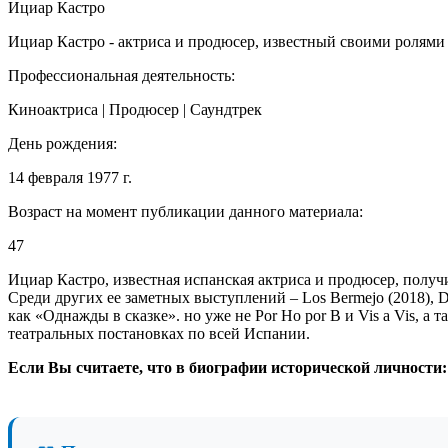
Ициар Кастро
Ициар Кастро - актриса и продюсер, известный своими ролями 
Профессиональная деятельность:
Киноактриса | Продюсер | Саундтрек
День рождения:
14 февраля 1977 г.
Возраст на момент публикации данного материала:
47
Ициар Кастро, известная испанская актриса и продюсер, получи
Среди других ее заметных выступлений – Los Bermejo (2018), Des
как «Однажды в сказке». но уже не Por Ho por B и Vis a Vis, а т
театральных постановках по всей Испании.
Если Вы считаете, что в биографии исторической личности