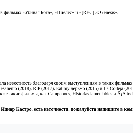
в фильмах «Убивая Бога», «Пиелес» и «[REC] 3: Genesis».
ла известность благодаря своим выступлениям в таких фильмах, к
aliento (2018), RIP (2017), Eat my дерьмо (2015) и La Colleja (20
акже такие фильмы, как Campeones, Historias lamentables и Â¡A to
: Ициар Кастро, есть неточности, пожалуйста напишите в ко