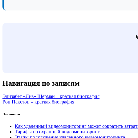
Навигация по записям
Элизабет «Лиз» Шерман – краткая биография
Рон Пакстон – краткая биография
Что нового
Как удаленный видеомониторинг может сократить затра
Тарифы на охранный видеомониторинг
Этапы подключения удаленного видеомониторинга