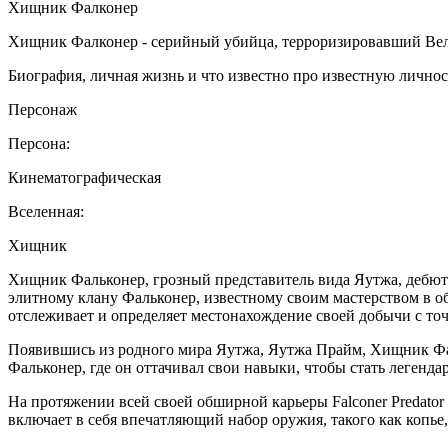
Хищник Фалконер
Хищник Фалконер - серийный убийца, терроризировавший Велик
Биография, личная жизнь и что известно про известную лично
Персонаж
Персона:
Кинематографическая
Вселенная:
Хищник
Хищник Фальконер, грозный представитель вида Яутжа, дебют
элитному клану Фальконер, известному своим мастерством в 
отслеживает и определяет местонахождение своей добычи с то
Появившись из родного мира Яутжа, Яутжа Прайм, Хищник Фал
Фальконер, где он оттачивал свои навыки, чтобы стать легенд
На протяжении всей своей обширной карьеры Falconer Predator
включает в себя впечатляющий набор оружия, такого как копье,