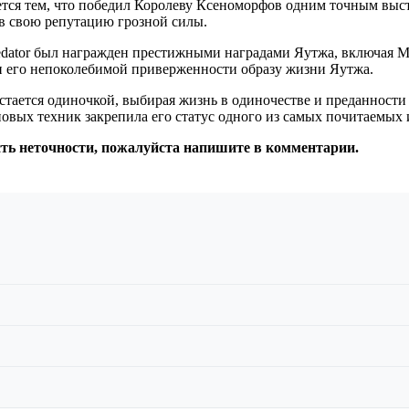
ется тем, что победил Королеву Ксеноморфов одним точным выстр
в свою репутацию грозной силы.
edator был награжден престижными наградами Яутжа, включая М
и его непоколебимой приверженности образу жизни Яутжа.
тается одиночкой, выбирая жизнь в одиночестве и преданности
овых техник закрепила его статус одного из самых почитаемых 
сть неточности, пожалуйста напишите в комментарии.