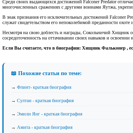
Среди своих выдающихся достижений Falconer Predator отлича
многочисленных сражениях с другими воинами Яутжа, укрепи
В знак признания его исключительных достижений Falconer Pr
служат свидетельством его непоколебимой преданности охоте 
Несмотря на свою доблесть и награды, Сокольничий Хищник ос
сосредоточенность на оттачивании своих навыков и освоении н
Если Вы считаете, что в биографии: Хищник Фальконер , е
📖 Похожие статьи по теме:
→
Флинт- краткая биография
→
Султан - краткая биография
→
Эмили Янг - краткая биография
→
Амита - краткая биография