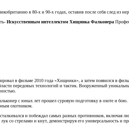
обританию в 80-х и 90-х годах, оставив после себя след из не
сть-
Искусственным интеллектом Хищника Фалконера
Профес
ировал в фильме 2010 года «Хищники», а затем появился в фил
области передовых технологий и тактик. Вооруженный уникаль
чностью.
ьконер с юных лет прошел суровую подготовку в охоте и бою. 
арным охотником.
 сталкивался и побеждал самых разных противников, включая лю
 лук со стрелами и кнут, демонстрируя его универсальность и п