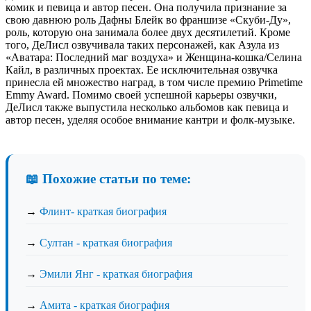
комик и певица и автор песен. Она получила признание за
свою давнюю роль Дафны Блейк во франшизе «Скуби-Ду»,
роль, которую она занимала более двух десятилетий. Кроме
того, ДеЛисл озвучивала таких персонажей, как Азула из
«Аватара: Последний маг воздуха» и Женщина-кошка/Селина
Кайл, в различных проектах. Ее исключительная озвучка
принесла ей множество наград, в том числе премию Primetime
Emmy Award. Помимо своей успешной карьеры озвучки,
ДеЛисл также выпустила несколько альбомов как певица и
автор песен, уделяя особое внимание кантри и фолк-музыке.
📖 Похожие статьи по теме:
→
Флинт- краткая биография
→
Султан - краткая биография
→
Эмили Янг - краткая биография
→
Амита - краткая биография