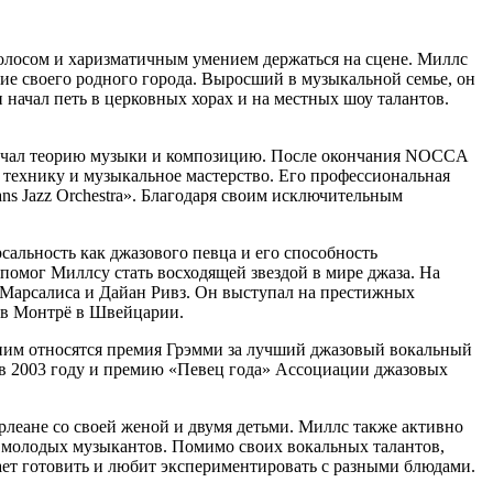
олосом и харизматичным умением держаться на сцене. Миллс
ие своего родного города. Выросший в музыкальной семье, он
 начал петь в церковных хорах и на местных шоу талантов.
зучал теорию музыки и композицию. После окончания NOCCA
 технику и музыкальное мастерство. Его профессиональная
ns Jazz Orchestra». Благодаря своим исключительным
альность как джазового певца и его способность
омог Миллсу стать восходящей звездой в мире джаза. На
 Марсалиса и Дайан Ривз. Он выступал на престижных
ь в Монтрё в Швейцарии.
 ним относятся премия Грэмми за лучший джазовый вокальный
ю в 2003 году и премию «Певец года» Ассоциации джазовых
леане со своей женой и двумя детьми. Миллс также активно
 молодых музыкантов. Помимо своих вокальных талантов,
ает готовить и любит экспериментировать с разными блюдами.