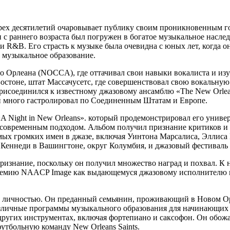
 трех десятилетий очаровывает публику своим проникновенным г
с раннего возраста был погружен в богатое музыкальное наслед
 R&B. Его страсть к музыке была очевидна с юных лет, когда он
 музыкальное образование.
о Орлеана (NOCCA), где оттачивал свои навыки вокалиста и и
остоне, штат Массачусетс, где совершенствовал свою вокальную
 присоединился к известному джазовому ансамблю «The New Orlea
 много гастролировал по Соединенным Штатам и Европе.
 Night in New Orleans». который продемонстрировал его универс
современным подходом. Альбом получил признание критиков и п
мых громких имен в джазе, включая Уинтона Марсалиса, Эллиса
р Кеннеди в Вашингтоне, округ Колумбия, и джазовый фестивал
ризнание, поскольку он получил множество наград и похвал. К
rd», премию NAACP Image как выдающемуся джазовому исполнител
ой личностью. Он преданный семьянин, проживающий в Новом Ор
азличные программы музыкального образования для начинающих
 других инструментах, включая фортепиано и саксофон. Он обож
тбольную команду New Orleans Saints.