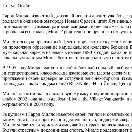
Пикуа, Огайо
Гарри Миллс, известный джазовый певец и артист, уже более
родился в оживленном городе Новый Орлеан, штат Луизиана, и 
познакомился с самыми разными жанрами, включая джаз, блюз и
Признавая его талант, Миллс’ родители поощряли его получить
Миллс посещал престижный Центр творческих искусств Новог
он продолжил образование в музыкальном колледже Беркли в Б
музыкальная карьера началась в начале 1990-х годов, когда он
вокальным данным Миллс быстро стал признанным солистом и
В 1995 году Миллс выпустил свой дебютный сольный альбом «A
интерпретировать классические джазовые стандарты свежим и 
протяжении своей карьеры он сотрудничал с некоторыми из са
площадках, таких как джаз-клуб Blue Note в Нью-Йорке, Цент
Миллс’ талант и вклад в джазовую музыку получили широкое п
альбом 2002 года за его альбом «Live at the Village Vangua
журналистов в 2004 году.
За кулисами Гарри Миллс известен своей теплой и обаятельн
занимается благотворительной деятельностью, поддерживая р
Миллс является гитаристом-самоучкой и играет на нескольких
Будучи страстным поклонником спорта, Миллс поддерживает фу