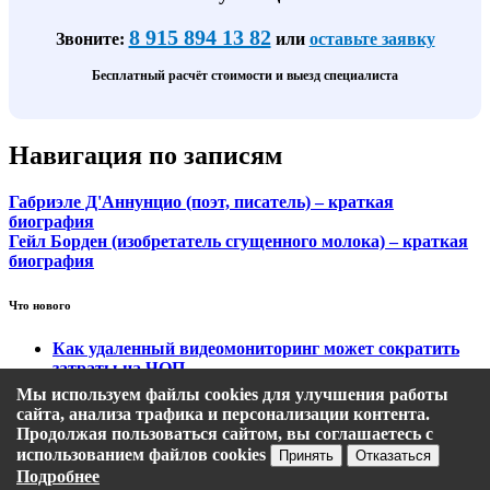
8 915 894 13 82
Звоните:
или
оставьте заявку
Бесплатный расчёт стоимости и выезд специалиста
Навигация по записям
Габриэле Д'Аннунцио (поэт, писатель) – краткая
биография
Гейл Борден (изобретатель сгущенного молока) – краткая
биография
Что нового
Как удаленный видеомониторинг может сократить
затраты на ЧОП
Тарифы на охранный видеомониторинг
Мы используем файлы cookies для улучшения работы
Этапы подключения удаленного видеомониторинга
сайта, анализа трафика и персонализации контента.
Кому подходит удаленный видеомониторинг?
Продолжая пользоваться сайтом, вы соглашаетесь с
Какие задачи решает удаленный видеомониторинг
использованием файлов cookies
Принять
Отказаться
Подробнее
Политика конфиденциальности