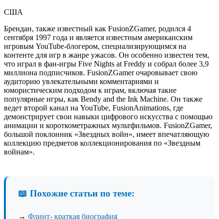
США
Брендан, также известный как FusionZGamer, родился 4
сентября 1997 года и является известным американским
игровым YouTube-блогером, специализирующимся на
контенте для игр в жанре ужасов. Он особенно известен тем,
что играл в фан-игры Five Nights at Freddy и собрал более 3,9
миллиона подписчиков. FusionZGamer очаровывает свою
аудиторию увлекательными комментариями и
юмористическим подходом к играм, включая такие
популярные игры, как Bendy and the Ink Machine. Он также
ведет второй канал на YouTube, FusionAnimations, где
демонстрирует свои навыки цифрового искусства с помощью
анимации и короткометражных мультфильмов. FusionZGamer,
большой поклонник «Звездных войн», имеет впечатляющую
коллекцию предметов коллекционирования по «Звездным
войнам».
📖 Похожие статьи по теме:
→
Флинт- краткая биография