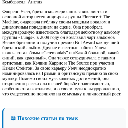
Кембервелл, Англия
Флоренс Уэлч, британско-американская вокалистка и
основной автор песен инди-рок-группы Florence + The
Machine, очаровала публику своим мощным вокалом и
динамичным поведением на сцене. Она приобрела
международную известность благодаря дебютному альбому
группы «Lungs». в 2009 году он возглавил чарт альбомов
Великобритании и получил премию Brit Award как лучший
британский альбом. Другие известные работы Уэлча
включают альбомы «Ceremonials” и «Какой большой, какой
синий, как красивый». Она также сотрудничала с такими
артистами, как Кэлвин Харрис и The Source при участии
Кэнди Стейтон. За свою карьеру Уэлч неоднократно
номинировалась на Грэмми и британскую премию за свою
музыку. Помимо своих музыкальных достижений, она
откровенно рассказала о своей борьбе с зависимостью,
особенно от алкоголизма, и о своем пути к выздоровлению,
что существенно повлияло на ее музыку и личностный рост.
📖 Похожие статьи по теме: