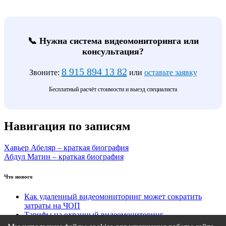
📞 Нужна система видеомониторинга или
консультация?
8 915 894 13 82
Звоните:
или
оставьте заявку
Бесплатный расчёт стоимости и выезд специалиста
Навигация по записям
Хавьер Абеляр – краткая биография
Абдул Матин – краткая биография
Что нового
Как удаленный видеомониторинг может сократить
затраты на ЧОП
Тарифы на охранный видеомониторинг
Этапы подключения удаленного видеомониторинга