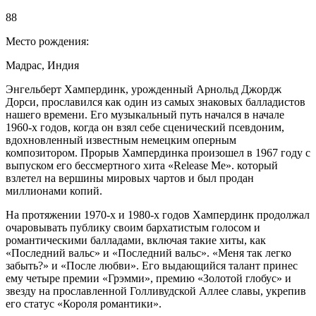
88
Место рождения:
Мадрас, Индия
Энгельберт Хампердинк, урожденный Арнольд Джордж
Дорси, прославился как один из самых знаковых балладистов
нашего времени. Его музыкальный путь начался в начале
1960-х годов, когда он взял себе сценический псевдоним,
вдохновленный известным немецким оперным
композитором. Прорыв Хампердинка произошел в 1967 году с
выпуском его бессмертного хита «Release Me». который
взлетел на вершины мировых чартов и был продан
миллионами копий.
На протяжении 1970-х и 1980-х годов Хампердинк продолжал
очаровывать публику своим бархатистым голосом и
романтическими балладами, включая такие хиты, как
«Последний вальс» и «Последний вальс». «Меня так легко
забыть?» и «После любви». Его выдающийся талант принес
ему четыре премии «Грэмми», премию «Золотой глобус» и
звезду на прославленной Голливудской Аллее славы, укрепив
его статус «Короля романтики».