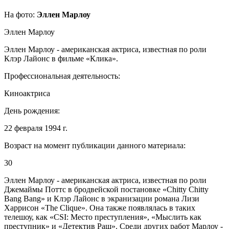
На фото:
Эллен Марлоу
Эллен Марлоу
Эллен Марлоу - американская актриса, известная по роли
Клэр Лайонс в фильме «Клика».
Профессиональная деятельность:
Киноактриса
День рождения:
22 февраля 1994 г.
Возраст на момент публикации данного материала:
30
Эллен Марлоу - американская актриса, известная по роли
Джемаймы Поттс в бродвейской постановке «Chitty Chitty
Bang Bang» и Клэр Лайонс в экранизации романа Лизи
Харрисон «The Clique». Она также появлялась в таких
телешоу, как «CSI: Место преступления», «Мыслить как
преступник» и «Детектив Раш». Среди других работ Марлоу -