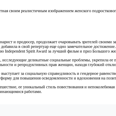
тная своим реалистичным изображением женского подросткового
нарист и продюсер, продолжает очаровывать зрителей своими 
добавила в свой репертуар еще одно замечательное достижение.
 Independent Spirit Award за лучший фильм и приз Большого ж
и, исследующие деликатные социальные проблемы, укрепила ее
льности и репродуктивных прав женщин, находя глубокий отклик 
 выступает за социальную справедливость и гендерное равенст
тформу для повышения осведомленности и вдохновения на пози
ешествие, ее уникальный стиль повествования и непоколебима
минающимися работами.