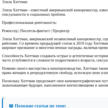
Элиза Хиттман
Элиза Хиттман - известный американский кинорежиссер, извес
сексуальности и социальных проблем.
Профессиональная деятельность:
Режиссер | Писатель-фантаст | Продюсер
Элиза Хиттман, американский независимый кинорежиссер, сце
работами. Со времени предыдущей статьи в 2019 году Хиттман 
широкое признание и многочисленные награды, включая премию
Способность Хиттман создавать острые и аутентичные истори
часто углубляются в сложности подросткового возраста, сексуа
Помимо своего мастерства в кинопроизводстве, Хиттман также
права женщин и репродуктивную свободу, используя свою пла
Поскольку Хиттман продолжает свое кинематографическое пут
захватывающее будущее, наполненное впечатляющими и запо
📖 Похожие статьи по теме: