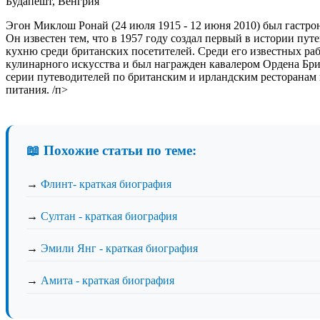
Будапешт, Венгрия
Эгон Миклош Ронай (24 июля 1915 - 12 июня 2010) был гастр
Он известен тем, что в 1957 году создал первый в истории пу
кухню среди британских посетителей. Среди его известных раб
кулинарного искусства и был награжден кавалером Ордена Бри
серии путеводителей по британским и ирландским ресторанам 
питания. /п>
📖 Похожие статьи по теме:
→
Флинт- краткая биография
→
Султан - краткая биография
→
Эмили Янг - краткая биография
→
Амита - краткая биография