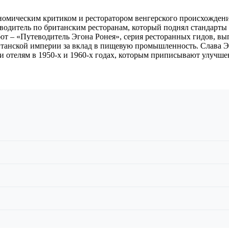
ономическим критиком и ресторатором венгерского происхожден
теводитель по британским ресторанам, который поднял стандарт
от – «Путеводитель Эгона Ронея», серия ресторанных гидов, вы
танской империи за вклад в пищевую промышленность. Слава Эг
и отелям в 1950-х и 1960-х годах, которым приписывают улучше