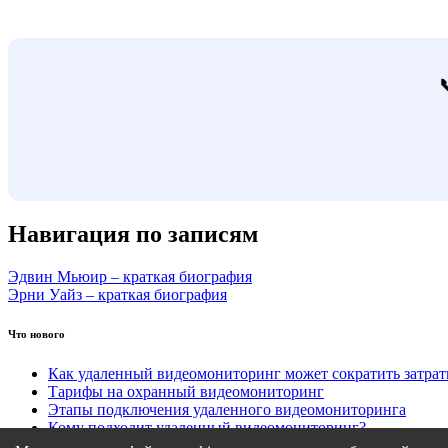
Навигация по записям
Эдвин Мьюир – краткая биография
Эрни Уайз – краткая биография
Что нового
Как удаленный видеомониторинг может сократить затра
Тарифы на охранный видеомониторинг
Этапы подключения удаленного видеомониторинга
Кому подходит удаленный видеомониторинг?
Какие задачи решает удаленный видеомониторинг