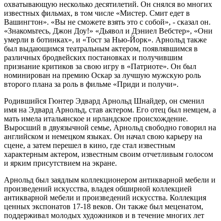
охватывающую несколько десятилетий. Он снялся во многих
известных фильмах, в том числе «Мистер. Смит едет в
Вашингтон». «Вы не сможете взять это с собой», - сказал он.
«Знакомьтесь, Джон Доу!» «Дьявол и Дэниел Вебстер», «Они
умерли в ботинках», и «Тост за Нью-Йорк». Арнольд также
был выдающимся театральным актером, появлявшимся в
различных бродвейских постановках и получившим
признание критиков за свою игру в «Патриоте». Он был
номинирован на премию Оскар за лучшую мужскую роль
второго плана за роль в фильме «Приди и получи».
Родившийся Гюнтер Эдвард Арнольд Шнайдер, он сменил
имя на Эдвард Арнольд, став актером. Его отец был немцем, а
мать имела итальянское и ирландское происхождение.
Выросший в двуязычной семье, Арнольд свободно говорил на
английском и немецком языках. Он начал свою карьеру на
сцене, а затем перешел в кино, где стал известным
характерным актером, известным своим отчетливым голосом
и ярким присутствием на экране.
Арнольд был заядлым коллекционером антикварной мебели и
произведений искусства, владея обширной коллекцией
антикварной мебели и произведений искусства. Коллекция
ценных экспонатов 17-18 веков. Он также был меценатом,
поддерживал молодых художников и в течение многих лет