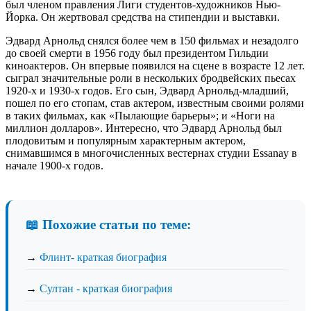
был членом правления Лиги студентов-художников Нью-
Йорка. Он жертвовал средства на стипендии и выставки.
Эдвард Арнольд снялся более чем в 150 фильмах и незадолго
до своей смерти в 1956 году был президентом Гильдии
киноактеров. Он впервые появился на сцене в возрасте 12 лет.
сыграл значительные роли в нескольких бродвейских пьесах
1920-х и 1930-х годов. Его сын, Эдвард Арнольд-младший,
пошел по его стопам, став актером, известным своими ролями
в таких фильмах, как «Пылающие барьеры»; и «Ноги на
миллион долларов». Интересно, что Эдвард Арнольд был
плодовитым и популярным характерным актером,
снимавшимся в многочисленных вестернах студии Essanay в
начале 1900-х годов.
📖 Похожие статьи по теме:
→
Флинт- краткая биография
→
Султан - краткая биография