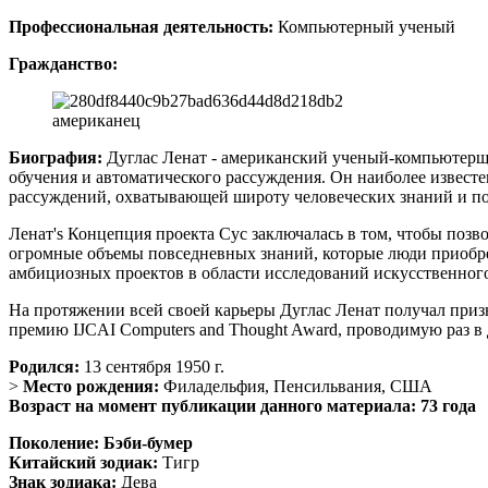
Профессиональная деятельность:
Компьютерный ученый
Гражданство:
американец
Биография:
Дуглас Ленат - американский ученый-компьютерщи
обучения и автоматического рассуждения. Он наиболее извест
рассуждений, охватывающей широту человеческих знаний и по
Ленат's Концепция проекта Cyc заключалась в том, чтобы позв
огромные объемы повседневных знаний, которые люди приобрет
амбициозных проектов в области исследований искусственного 
На протяжении всей своей карьеры Дуглас Ленат получал призн
премию IJCAI Computers and Thought Award, проводимую раз в 
Родился:
13 сентября 1950 г.
>
Место рождения:
Филадельфия, Пенсильвания, США
Возраст на момент публикации данного материала: 73 года
Поколение:
Бэби-бумер
Китайский зодиак:
Тигр
Знак зодиака:
Дева