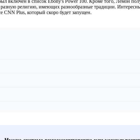
ыл включен в список Ebony's Power 100. Кроме того, Лемон пол
разную религию, имеющих разнообразные традиции. Интересный 
 CNN Plus, который скоро будет запущен.
📞 Нужна система видеомониторинга или консультация