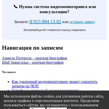
📞 Нужна система видеомониторинга или
консультация?
8 915 894 13 82
Звоните:
или
оставьте заявку
Бесплатный расчёт стоимости и выезд специалиста
Навигация по записям
Аманда Петерсон – краткая биография
Шай Зажигалка – краткая биография
Что нового
Как удаленный видеомониторинг может сократить
затраты на ЧОП
Тарифы на охранный видеомониторинг
Этапы подключения удаленного видеомониторинга
Мы используем файлы cookies для улучшения работы сайта,
Кому подходит удаленный видеомониторинг?
анализа трафика и персонализации контента. Продолжая
Какие задачи решает удаленный видеомониторинг
пользоваться сайтом, вы соглашаетесь с использованием