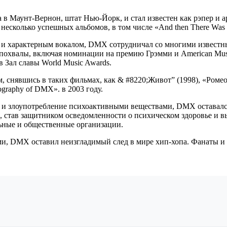
Маунт-Вернон, штат Нью-Йорк, и стал известен как рэпер и арти
несколько успешных альбомов, в том числе «And then There Was X
 и характерным вокалом, DMX сотрудничал со многими известн
похвалы, включая номинации на премию Грэмми и American Mus
в Зал славы World Music Awards.
 снявшись в таких фильмах, как & #8220;Живот” (1998), «Ромео
graphy of DMX». в 2003 году.
и злоупотребление психоактивными веществами, DMX оставался
и, став защитником осведомленности о психическом здоровье и 
ьные и общественные организации.
 DMX оставил неизгладимый след в мире хип-хопа. Фанаты и к