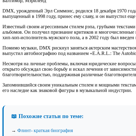
Балтимор, Мэриленд
DMX, урожденный Эрл Симмонс, родился 18 декабря 1970 года в 
выпущенный в 1998 году, принес ему славу, и он выпустил еще 
Известный своим агрессивным стилем рэпа, грубыми текстами
альбомов. Он получил признание критиков и многочисленные 
хип-хоп-исполнитель мужского пола, а в 2002 году был введен 
Помимо музыки, DMX рискнул заняться актерским мастерством,
выпустил автобиографию под названием «E.A.R.L.: The Autobio
Несмотря на личные проблемы, включая юридические вопросы 
открыто обсуждал свою борьбу и искал лечения от зависимост
благотворительностью, поддерживая различные благотворител
Запомнившийся своим уникальным стилем и мощными текстами,
его наследие как знаковой фигуры в музыкальной индустрии.
📖 Похожие статьи по теме:
→
Флинт- краткая биография