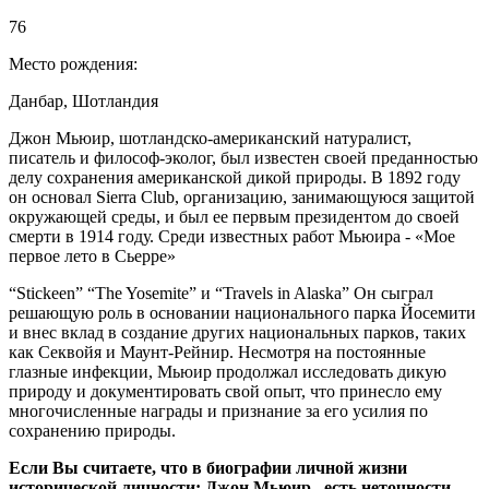
76
Место рождения:
Данбар, Шотландия
Джон Мьюир, шотландско-американский натуралист,
писатель и философ-эколог, был известен своей преданностью
делу сохранения американской дикой природы. В 1892 году
он основал Sierra Club, организацию, занимающуюся защитой
окружающей среды, и был ее первым президентом до своей
смерти в 1914 году. Среди известных работ Мьюира - «Мое
первое лето в Сьерре»
“Stickeen” “The Yosemite” и “Travels in Alaska” Он сыграл
решающую роль в основании национального парка Йосемити
и внес вклад в создание других национальных парков, таких
как Секвойя и Маунт-Рейнир. Несмотря на постоянные
глазные инфекции, Мьюир продолжал исследовать дикую
природу и документировать свой опыт, что принесло ему
многочисленные награды и признание за его усилия по
сохранению природы.
Если Вы считаете, что в биографии личной жизни
исторической личности: Джон Мьюир , есть неточности,