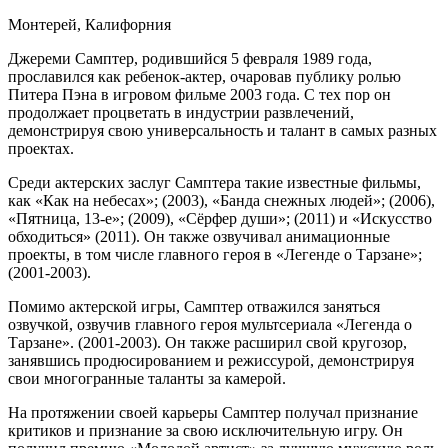
Монтерей, Калифорния
Джереми Самптер, родившийся 5 февраля 1989 года,
прославился как ребенок-актер, очаровав публику ролью
Питера Пэна в игровом фильме 2003 года. С тех пор он
продолжает процветать в индустрии развлечений,
демонстрируя свою универсальность и талант в самых разных
проектах.
Среди актерских заслуг Самптера такие известные фильмы,
как «Как на небесах»; (2003), «Банда снежных людей»; (2006),
«Пятница, 13-е»; (2009), «Сёрфер души»; (2011) и «Искусство
обходиться» (2011). Он также озвучивал анимационные
проекты, в том числе главного героя в «Легенде о Тарзане»;
(2001-2003).
Помимо актерской игры, Самптер отважился заняться
озвучкой, озвучив главного героя мультсериала «Легенда о
Тарзане». (2001-2003). Он также расширил свой кругозор,
занявшись продюсированием и режиссурой, демонстрируя
свои многогранные таланты за камерой.
На протяжении своей карьеры Самптер получал признание
критиков и признание за свою исключительную игру. Он