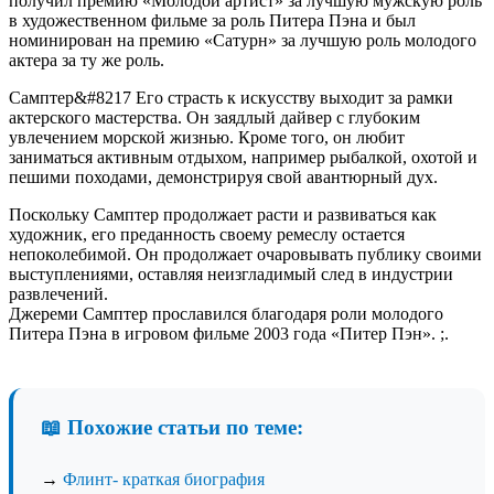
получил премию «Молодой артист» за лучшую мужскую роль
в художественном фильме за роль Питера Пэна и был
номинирован на премию «Сатурн» за лучшую роль молодого
актера за ту же роль.
Самптер&#8217 Его страсть к искусству выходит за рамки
актерского мастерства. Он заядлый дайвер с глубоким
увлечением морской жизнью. Кроме того, он любит
заниматься активным отдыхом, например рыбалкой, охотой и
пешими походами, демонстрируя свой авантюрный дух.
Поскольку Самптер продолжает расти и развиваться как
художник, его преданность своему ремеслу остается
непоколебимой. Он продолжает очаровывать публику своими
выступлениями, оставляя неизгладимый след в индустрии
развлечений.
Джереми Самптер прославился благодаря роли молодого
Питера Пэна в игровом фильме 2003 года «Питер Пэн». ;.
📖 Похожие статьи по теме:
→
Флинт- краткая биография