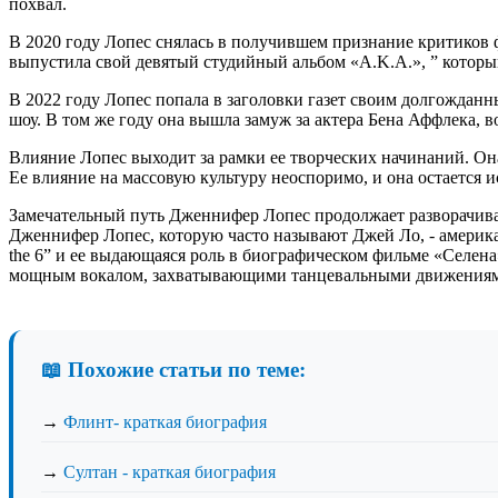
похвал.
В 2020 году Лопес снялась в получившем признание критиков 
выпустила свой девятый студийный альбом «A.K.A.», ” который
В 2022 году Лопес попала в заголовки газет своим долгождан
шоу. В том же году она вышла замуж за актера Бена Аффлека, в
Влияние Лопес выходит за рамки ее творческих начинаний. О
Ее влияние на массовую культуру неоспоримо, и она остается
Замечательный путь Дженнифер Лопес продолжает разворачивать
Дженнифер Лопес, которую часто называют Джей Ло, - америка
the 6” и ее выдающаяся роль в биографическом фильме «Селена
мощным вокалом, захватывающими танцевальными движениями
📖 Похожие статьи по теме:
→
Флинт- краткая биография
→
Султан - краткая биография