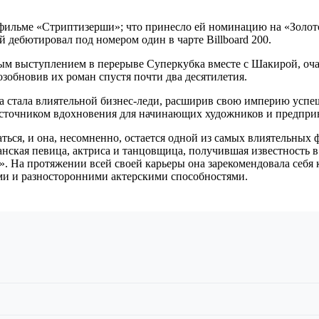
фильме «Стриптизерши»; что принесло ей номинацию на «Золото
 дебютировал под номером один в чарте Billboard 200.
ным выступлением в перерыве Суперкубка вместе с Шакирой, оч
озобновив их роман спустя почти два десятилетия.
на стала влиятельной бизнес-леди, расширив свою империю усп
 источником вдохновения для начинающих художников и предпри
ся, и она, несомненно, остается одной из самых влиятельных ф
нская певица, актриса и танцовщица, получившая известность в
». На протяжении всей своей карьеры она зарекомендовала себя 
 и разносторонними актерскими способностями.