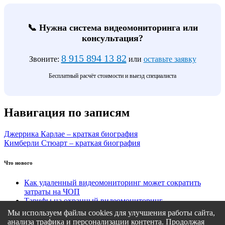
📞 Нужна система видеомониторинга или
консультация?
8 915 894 13 82
Звоните:
или
оставьте заявку
Бесплатный расчёт стоимости и выезд специалиста
Навигация по записям
Джеррика Карлае – краткая биография
Кимберли Стюарт – краткая биография
Что нового
Как удаленный видеомониторинг может сократить
затраты на ЧОП
Тарифы на охранный видеомониторинг
Этапы подключения удаленного видеомониторинга
Мы используем файлы cookies для улучшения работы сайта,
Кому подходит удаленный видеомониторинг?
анализа трафика и персонализации контента. Продолжая