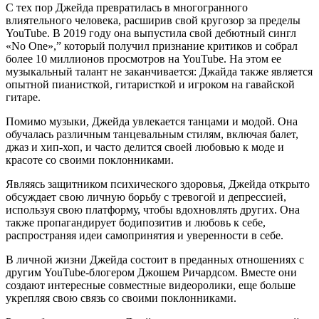
С тех пор Джейда превратилась в многогранного
влиятельного человека, расширив свой кругозор за пределы
YouTube. В 2019 году она выпустила свой дебютный сингл
«No One»,” который получил признание критиков и собрал
более 10 миллионов просмотров на YouTube. На этом ее
музыкальный талант не заканчивается: Джайда также является
опытной пианисткой, гитаристкой и игроком на гавайской
гитаре.
Помимо музыки, Джейда увлекается танцами и модой. Она
обучалась различным танцевальным стилям, включая балет,
джаз и хип-хоп, и часто делится своей любовью к моде и
красоте со своими поклонниками.
Являясь защитником психического здоровья, Джейда открыто
обсуждает свою личную борьбу с тревогой и депрессией,
используя свою платформу, чтобы вдохновлять других. Она
также пропагандирует бодипозитив и любовь к себе,
распространяя идеи самопринятия и уверенности в себе.
В личной жизни Джейда состоит в преданных отношениях с
другим YouTube-блогером Джошем Ричардсом. Вместе они
создают интересные совместные видеоролики, еще больше
укрепляя свою связь со своими поклонниками.