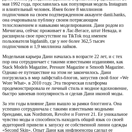
мая 1992 года, прославилась как популярная модель Instagram
и влиятельный человек. Имея более 8 миллионов
подписчиков на своем подтвержденном аккаунте danii.banks,
она очаровывала публику своим потрясающим
телосложением и навыками моделирования. Дани родом из
Мичигана, сейчас проживает в Лас-Вегасе, штат Невада, и
расширила свое присутствие на TikTok под именем
пользователя bigdaniib, где у нее более 362,5 тысяч
подписчиков и 1,9 миллиона лайков.
Модельная карьера Дани началась в возрасте 22 лет, и с тех
пор она сотрудничает с такими известными изданиями, как
Stack Models Magazine, Pressure Magazine и Smooth Magazine.
Однако ее путешествие на этом не закончилось. Дани
погрузилась в мир лайфстайл-блогов, запустив свой блог «We
Wore What». в 2010 году. Эта творческая платформа
продемонстрировала ее личный стиль и модное вдохновение,
быстро завоевав популярность и сделав Дани иконой моды.
За эти годы влияние Дани вышло за рамки блоггинга. Она
успешно сотрудничала с такими известными модными
брендами, как Nordstrom, Revolve и Forever 21. Ее уникальное
чувство моды и способность находить общий язык со своей
аудиторией привели к запуску ее собственной линии одежды
«Second Skin». Опыт Дани как инфлюенсера сделал ее