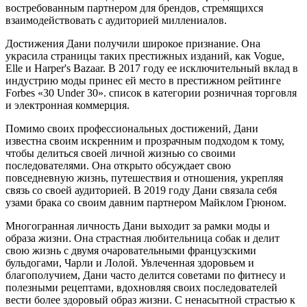
востребованным партнером для брендов, стремящихся
взаимодействовать с аудиторией миллениалов.
Достижения Дани получили широкое признание. Она
украсила страницы таких престижных изданий, как Vogue,
Elle и Harper's Bazaar. В 2017 году ее исключительный вклад в
индустрию моды принес ей место в престижном рейтинге
Forbes «30 Under 30». список в категории розничная торговля
и электронная коммерция.
Помимо своих профессиональных достижений, Дани
известна своим искренним и прозрачным подходом к тому,
чтобы делиться своей личной жизнью со своими
последователями. Она открыто обсуждает свою
повседневную жизнь, путешествия и отношения, укрепляя
связь со своей аудиторией. В 2019 году Дани связала себя
узами брака со своим давним партнером Майклом Грюном.
Многогранная личность Дани выходит за рамки моды и
образа жизни. Она страстная любительница собак и делит
свою жизнь с двумя очаровательными французскими
бульдогами, Чарли и Лолой. Увлеченная здоровьем и
благополучием, Дани часто делится советами по фитнесу и
полезными рецептами, вдохновляя своих последователей
вести более здоровый образ жизни. С ненасытной страстью к