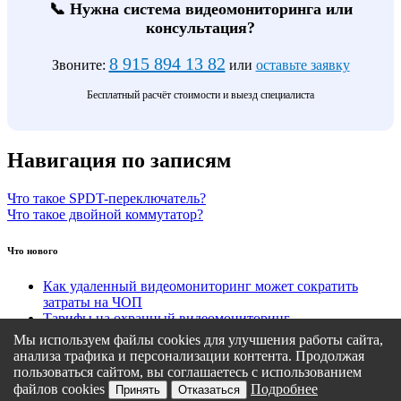
📞 Нужна система видеомониторинга или
консультация?
8 915 894 13 82
Звоните:
или
оставьте заявку
Бесплатный расчёт стоимости и выезд специалиста
Навигация по записям
Что такое SPDT-переключатель?
Что такое двойной коммутатор?
Что нового
Как удаленный видеомониторинг может сократить
затраты на ЧОП
Тарифы на охранный видеомониторинг
Этапы подключения удаленного видеомониторинга
Мы используем файлы cookies для улучшения работы сайта,
Кому подходит удаленный видеомониторинг?
анализа трафика и персонализации контента. Продолжая
Какие задачи решает удаленный видеомониторинг
пользоваться сайтом, вы соглашаетесь с использованием
файлов cookies
Подробнее
Принять
Отказаться
Политика конфиденциальности