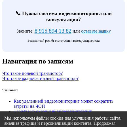
📞 Нужна система видеомониторинга или
консультация?
8 915 894 13 82
Звоните:
или
оставьте заявку
Бесплатный расчёт стоимости и выезд специалиста
Навигация по записям
Что такое полевой транзистор?
Что такое радиочастотный транзистор?
Что нового
Как удаленный видеомониторинг может сократить
затраты на ЧОП
Тарифы на охранный видеомониторинг
Этапы подключения удаленного видеомониторинга
Мы используем файлы cookies для улучшения работы сайта,
Кому подходит удаленный видеомониторинг?
анализа трафика и персонализации контента. Продолжая
Какие задачи решает удаленный видеомониторинг