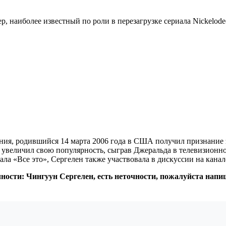
, наиболее известный по роли в перезагрузке сериала Nickelodeo
ия, родившийся 14 марта 2006 года в США получил признание за
е увеличил свою популярность, сыграв Джеральда в телевизион
ла «Все это», Сергелен также участвовала в дискуссии на канале 
чности: Чингуун Сергелен, есть неточности, пожалуйста нап