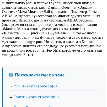
значительную роль в успехе группы, внося свой вклад в
создание таких хитов, как «Dancing Queen» и «Dancing
Queen». «Мама Миа», и «Дай мне шанс». Помимо работы с
ABBA, Андерссон участвовал во многих других успешных
проектах. Вместе с другим участником ABBA Бьорном
Ульвеусом он стал сопродюсером мюзикла и экранизации
«Mamma Mia!» а также другие мюзиклы, такие как
«Шахматы»; и «Кристина из Дувемалы». Он также писал
музыку для различных фильмов, сохраняя свою известность в
музыкальной индустрии. Интересным фактом о Бенни
Андерссоне является его предыдущее участие в популярной
шведской поп-рок-группе Hep Stars, которую часто называли
«шведскими Битлз».
📖 Похожие статьи по теме:
→
Флинт- краткая биография
→
Султан - краткая биография