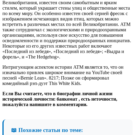
Великобритания, известен своим самобытным и ярким
стилем, который украшает стены улиц и общественные места
по всему миру. Он особенно известен своей серией фресок с
изображением исчезающих видов птиц, которых можно
встретить в различных местах по всей Великобритании. ATM
также сотрудничал с экологическими и природоохранными
организациями, используя свое искусство для повышения
осведомленности и поддержки природоохранных инициатив.
Некоторые из его других известных работ включают
«Последний из лебедя», «Последний из лебедя»; «Выдра и
форель», и «The Hedgehog».
Интригующим аспектом истории ATM является то, что он
изначально привлек широкое внимание на YouTube своей
песней «Bernie Lean». 8217; Позже он сформировал
комедийный рэп-дуэт This White Kids.
Если Вы считаете, что в биографии личной жизни
исторической личности: банкомат , есть неточности,
пожалуйста напишите в комментарии.
📖 Похожие статьи по теме: