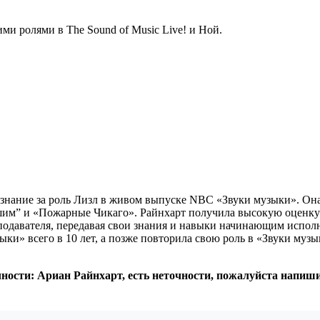
ми ролями в The Sound of Music Live! и Ной.
знание за роль Лизл в живом выпуске NBC «Звуки музыки». Она 
им” и «Пожарные Чикаго». Райнхарт получила высокую оценку з
еподавателя, передавая свои знания и навыки начинающим исполн
ки» всего в 10 лет, а позже повторила свою роль в «Звуки муз
чности: Ариан Райнхарт, есть неточности, пожалуйста напиш