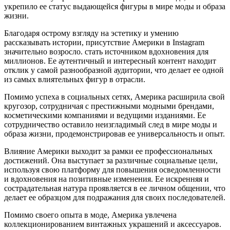
укрепило ее статус выдающейся фигуры в мире моды и образа
жизни.
Благодаря острому взгляду на эстетику и умению
рассказывать истории, присутствие Америки в Instagram
значительно возросло. стать источником вдохновения для
миллионов. Ее аутентичный и интересный контент находит
отклик у самой разнообразной аудитории, что делает ее одной
из самых влиятельных фигур в отрасли.
Помимо успеха в социальных сетях, Америка расширила свой
кругозор, сотрудничая с престижными модными брендами,
косметическими компаниями и ведущими изданиями. Ее
сотрудничество оставило неизгладимый след в мире моды и
образа жизни, продемонстрировав ее универсальность и опыт.
Влияние Америки выходит за рамки ее профессиональных
достижений. Она выступает за различные социальные цели,
используя свою платформу для повышения осведомленности
и вдохновения на позитивные изменения. Ее искренняя и
сострадательная натура проявляется в ее личном общении, что
делает ее образцом для подражания для своих последователей.
Помимо своего опыта в моде, Америка увлечена
коллекционированием винтажных украшений и аксессуаров.