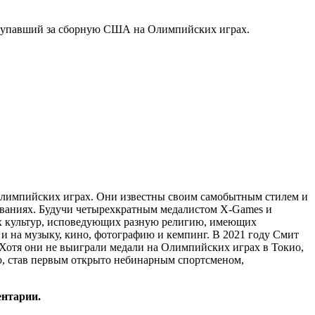
ступавший за сборную США на Олимпийских играх.
Олимпийских играх. Они известны своим самобытным стилем и
ованиях. Будучи четырехкратным медалистом X-Games и
х культур, исповедующих разную религию, имеющих
 и на музыку, кино, фотографию и кемпинг. В 2021 году Смит
 Хотя они не выиграли медали на Олимпийских играх в Токио,
ю, став первым открыто небинарным спортсменом,
ентарии.