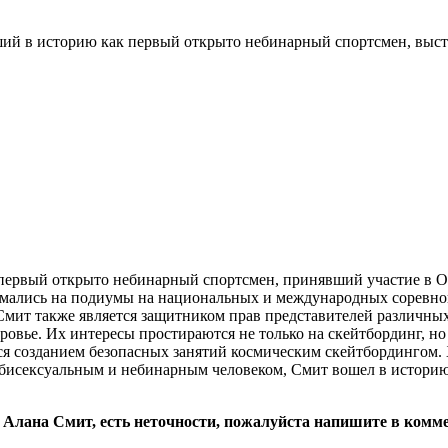
дший в историю как первый открыто небинарный спортсмен, вы
 первый открыто небинарный спортсмен, принявший участие в 
нимались на подиумы на национальных и международных соревн
мит также является защитником прав представителей различны
овье. Их интересы простираются не только на скейтбординг, но
ся созданием безопасных занятий космическим скейтбордингом.
 бисексуальным и небинарным человеком, Смит вошел в истори
: Алана Смит, есть неточности, пожалуйста напишите в комм