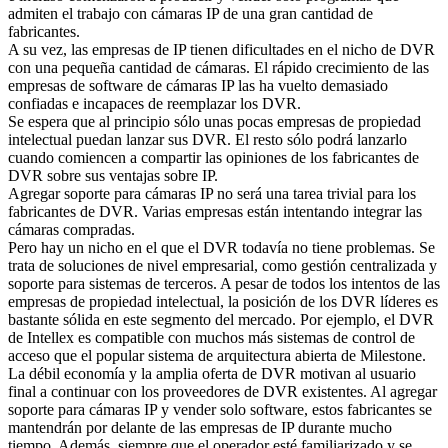
admiten el trabajo con cámaras IP de una gran cantidad de
fabricantes.
A su vez, las empresas de IP tienen dificultades en el nicho de DVR
con una pequeña cantidad de cámaras. El rápido crecimiento de las
empresas de software de cámaras IP las ha vuelto demasiado
confiadas e incapaces de reemplazar los DVR.
Se espera que al principio sólo unas pocas empresas de propiedad
intelectual puedan lanzar sus DVR. El resto sólo podrá lanzarlo
cuando comiencen a compartir las opiniones de los fabricantes de
DVR sobre sus ventajas sobre IP.
Agregar soporte para cámaras IP no será una tarea trivial para los
fabricantes de DVR. Varias empresas están intentando integrar las
cámaras compradas.
Pero hay un nicho en el que el DVR todavía no tiene problemas. Se
trata de soluciones de nivel empresarial, como gestión centralizada y
soporte para sistemas de terceros. A pesar de todos los intentos de las
empresas de propiedad intelectual, la posición de los DVR líderes es
bastante sólida en este segmento del mercado. Por ejemplo, el DVR
de Intellex es compatible con muchos más sistemas de control de
acceso que el popular sistema de arquitectura abierta de Milestone.
La débil economía y la amplia oferta de DVR motivan al usuario
final a continuar con los proveedores de DVR existentes. Al agregar
soporte para cámaras IP y vender solo software, estos fabricantes se
mantendrán por delante de las empresas de IP durante mucho
tiempo. Además, siempre que el operador esté familiarizado y se