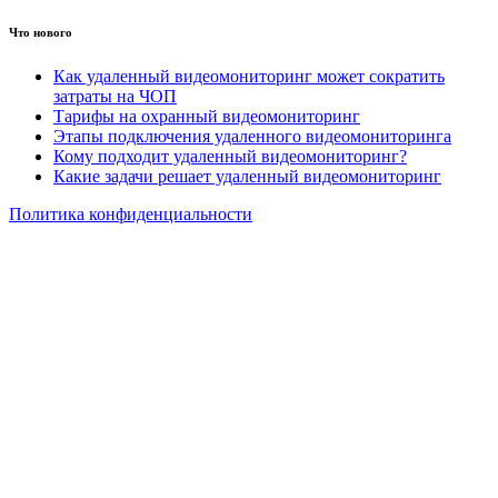
Что нового
Как удаленный видеомониторинг может сократить
затраты на ЧОП
Тарифы на охранный видеомониторинг
Этапы подключения удаленного видеомониторинга
Кому подходит удаленный видеомониторинг?
Какие задачи решает удаленный видеомониторинг
Политика конфиденциальности