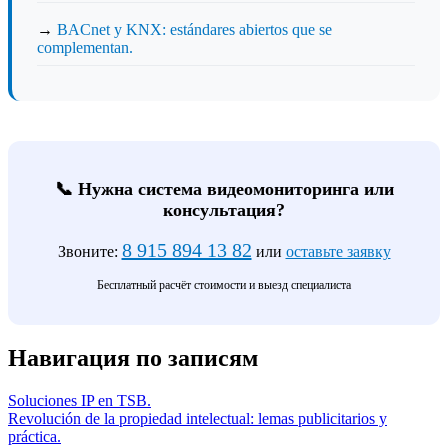
→
BACnet y KNX: estándares abiertos que se
complementan.
📞 Нужна система видеомониторинга или
консультация?
8 915 894 13 82
Звоните:
или
оставьте заявку
Бесплатный расчёт стоимости и выезд специалиста
Навигация по записям
Soluciones IP en TSB.
Revolución de la propiedad intelectual: lemas publicitarios y
práctica.