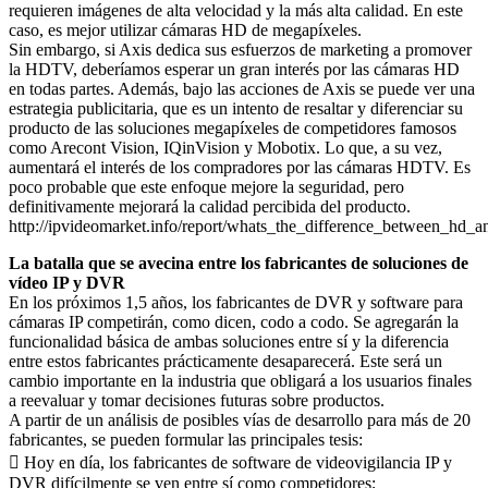
requieren imágenes de alta velocidad y la más alta calidad. En este
caso, es mejor utilizar cámaras HD de megapíxeles.
Sin embargo, si Axis dedica sus esfuerzos de marketing a promover
la HDTV, deberíamos esperar un gran interés por las cámaras HD
en todas partes. Además, bajo las acciones de Axis se puede ver una
estrategia publicitaria, que es un intento de resaltar y diferenciar su
producto de las soluciones megapíxeles de competidores famosos
como Arecont Vision, IQinVision y Mobotix. Lo que, a su vez,
aumentará el interés de los compradores por las cámaras HDTV. Es
poco probable que este enfoque mejore la seguridad, pero
definitivamente mejorará la calidad percibida del producto.
http://ipvideomarket.info/report/whats_the_difference_between_hd
La batalla que se avecina entre los fabricantes de soluciones de
vídeo IP y DVR
En los próximos 1,5 años, los fabricantes de DVR y software para
cámaras IP competirán, como dicen, codo a codo. Se agregarán la
funcionalidad básica de ambas soluciones entre sí y la diferencia
entre estos fabricantes prácticamente desaparecerá. Este será un
cambio importante en la industria que obligará a los usuarios finales
a reevaluar y tomar decisiones futuras sobre productos.
A partir de un análisis de posibles vías de desarrollo para más de 20
fabricantes, se pueden formular las principales tesis:
 Hoy en día, los fabricantes de software de videovigilancia IP y
DVR difícilmente se ven entre sí como competidores;