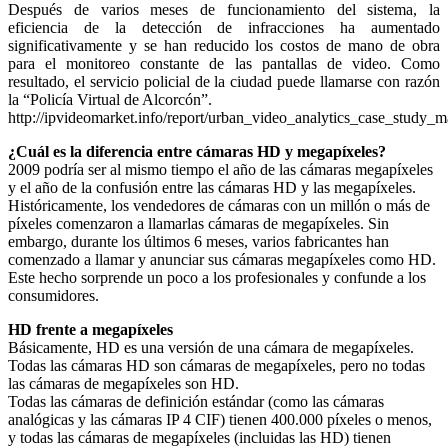
Después de varios meses de funcionamiento del sistema, la
eficiencia de la detección de infracciones ha aumentado
significativamente y se han reducido los costos de mano de obra
para el monitoreo constante de las pantallas de video. Como
resultado, el servicio policial de la ciudad puede llamarse con razón
la “Policía Virtual de Alcorcón”.
http://ipvideomarket.info/report/urban_video_analytics_case_study_
¿Cuál es la diferencia entre cámaras HD y megapíxeles?
2009 podría ser al mismo tiempo el año de las cámaras megapíxeles
y el año de la confusión entre las cámaras HD y las megapíxeles.
Históricamente, los vendedores de cámaras con un millón o más de
píxeles comenzaron a llamarlas cámaras de megapíxeles. Sin
embargo, durante los últimos 6 meses, varios fabricantes han
comenzado a llamar y anunciar sus cámaras megapíxeles como HD.
Este hecho sorprende un poco a los profesionales y confunde a los
consumidores.
HD frente a megapíxeles
Básicamente, HD es una versión de una cámara de megapíxeles.
Todas las cámaras HD son cámaras de megapíxeles, pero no todas
las cámaras de megapíxeles son HD.
Todas las cámaras de definición estándar (como las cámaras
analógicas y las cámaras IP 4 CIF) tienen 400.000 píxeles o menos,
y todas las cámaras de megapíxeles (incluidas las HD) tienen