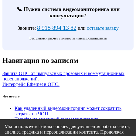
📞 Нужна система видеомониторинга или
консультация?
8 915 894 13 82
Звоните:
или
оставьте заявку
Бесплатный расчёт стоимости и выезд специалиста
Навигация по записям
Защита ОПС от импульсных грозовых и коммутационных
перенапряжений.
Интерфейс Ethernet в ОПС.
Что нового
Как удаленный видеомониторинг может сократить
затраты на ЧОП
Тарифы на охранный видеомониторинг
Этапы подключения удаленного видеомониторинга
Мы используем файлы cookies для улучшения работы сайта,
Кому подходит удаленный видеомониторинг?
анализа трафика и персонализации контента. Продолжая
Какие задачи решает удаленный видеомониторинг