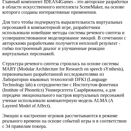
Главный компонент IDEAS4Games - это авторские разработки
в области искусственного интеллекта SceneMaker, на основе
которого созданы интерактивные применения.
Для того чтобы подчеркнуть выразительность виртуальных
персонажей в компьютерной игре, разработчики
использовали новейшие методы системы речевого синтеза и
усовершенствованное моделирование эмоций. В сочетании с
авторскими разработками получается неплохой результат -
гибко построенный диалог и улучшенные реакции
виртуальных персонажей.
Структура речевого синтеза строилась на основе системы
MARY (Modular Architecture for Research on speech sYnthesis),
первоначально разработанной исследователями из
Лаборатории языковых технологий DFKI (Language
Technology lab) в сотрудничестве с Институтом фонетики
(Institute of Phonetics) Университета Саарбрюккена, а для
передачи эмоционального настроя виртуальных персонажей
ученые использовали компьютерную модель ALMA (A
Layered Model of Affect).
Эмоции и настроение игроков рассчитываются в режиме
реального времени на основе событий игры и в соответствии
с 34 правилам покера.