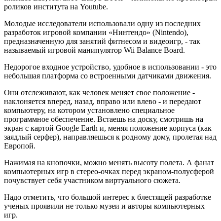
роликов института на Youtube.
Молодые исследователи использовали одну из последних
разработок игровой компании «Нинтендо» (Nintendo),
предназначенную для занятий фитнесом и видеоигр, - так
называемый игровой манипулятор Wii Balance Board.
Недорогое входное устройство, удобное в использовании - это
небольшая платформа со встроенными датчиками движения.
Они отслеживают, как человек меняет свое положение -
наклоняется вперед, назад, вправо или влево - и передают
компьютеру, на котором установлено специальное
программное обеспечение. Встаешь на доску, смотришь на
экран с картой Google Earth и, меняя положение корпуса (как
заядлый серфер), направляешься к родному дому, пролетая над
Европой.
Нажимая на кнопочки, можно менять высоту полета. А фанат
компьютерных игр в стерео-очках перед экраном-полусферой
почувствует себя участником виртуального сюжета.
Надо отметить, что большой интерес к блестящей разработке
ученых проявили не только музеи и авторы компьютерных
игр.