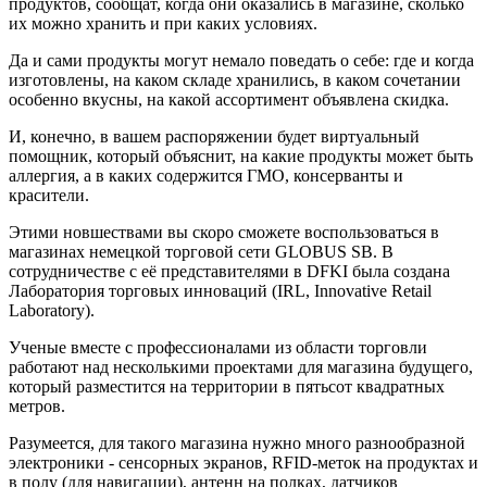
продуктов, сообщат, когда они оказались в магазине, сколько
их можно хранить и при каких условиях.
Да и сами продукты могут немало поведать о себе: где и когда
изготовлены, на каком складе хранились, в каком сочетании
особенно вкусны, на какой ассортимент объявлена скидка.
И, конечно, в вашем распоряжении будет виртуальный
помощник, который объяснит, на какие продукты может быть
аллергия, а в каких содержится ГМО, консерванты и
красители.
Этими новшествами вы скоро сможете воспользоваться в
магазинах немецкой торговой сети GLOBUS SB. В
сотрудничестве с её представителями в DFKI была создана
Лаборатория торговых инноваций (IRL, Innovative Retail
Laboratory).
Ученые вместе с профессионалами из области торговли
работают над несколькими проектами для магазина будущего,
который разместится на территории в пятьсот квадратных
метров.
Разумеется, для такого магазина нужно много разнообразной
электроники - сенсорных экранов, RFID-меток на продуктах и
в полу (для навигации), антенн на полках, датчиков