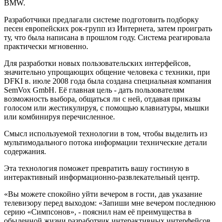
BMW.
Разработчики предлагали системе подготовить подборку
песен европейских рок-групп из Интернета, затем проиграть
ту, что была написана в прошлом году. Система реагировала
практически мгновенно.
Для разработки новых пользовательских интерфейсов,
значительно упрощающих общение человека с техники, при
DFKI в. июле 2008 года была создана специальная компания
SemVox GmbH. Её главная цель - дать пользователям
возможность выбора, общаться ли с ней, отдавая приказы
голосом или жестикулируя, с помощью клавиатуры, мышки
или комбинируя перечисленное.
Смысл используемой технологии в том, чтобы выделить из
мультимодального потока информации технические детали
содержания.
Эта технология поможет превратить вашу гостиную в
интерактивный информационно-развлекательный центр.
«Вы можете спокойно уйти вечером в гости, дав указание
телевизору перед выходом: «Запиши мне вечером последнюю
серию «Симпсонов», - пояснил нам её преимущества в
обыденной жизни разработчик интерактивных интерфейсов