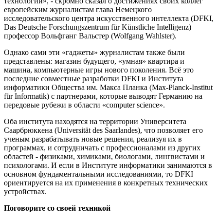
технологии», - скромно сказал о достижениях своих коллег
европейским журналистам глава Немецкого
исследовательского центра искусственного интеллекта (DFKI,
Das Deutsche Forschungszentrum für Künstliche Intelligenz)
профессор Вольфганг Вальстер (Wolfgang Wahlster).
Однако сами эти «гаджеты» журналистам также были
представлены: магазин будущего, «умная» квартира и
машина, компьютерные игры нового поколения. Всё это
последние совместные разработки DFKI и Института
информатики Общества им. Макса Планка (Max-Planck-Institut
für Informatik) с партнерами, которые выводят Германию на
передовые рубежи в области «computer science».
Оба института находятся на территории Университета
Саарбрюккена (Universität des Saarlandes), что позволяет его
ученым разрабатывать новые решения, реализуя их в
программах, и сотрудничать с профессионалами из других
областей - физиками, химиками, биологами, лингвистами и
психологами. И если в Институте информатики занимаются в
основном фундаментальными исследованиями, то DFKI
ориентируется на их применения в конкретных технических
устройствах.
Поговорите со своей техникой