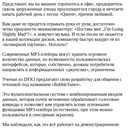
Представьте, вы на машине торопитесь в офис, продираетесь
сквозь запруженные улицы проснувшегося города и мечтаете
начать рабочий день с песни «Queen», причем любимой.
Вам даже не придется отрывать руки от руля, достаточно
четко произнести миникомпьютеру: «Поставь мне „I’m Going
Slightly Mad“!», и зазвучит музыка. И если песни не окажется
в вашей коллекции дисков, компьютер быстро выудит её из
«всемирной паутины». Неплохо?
Современные MP3-плейеры могут хранить огромное
количество данных, но возможности пользовательских
интерфейсов, которые, собственно, должны потребителя
направлять в информационных «джунглях», ограничены.
Ученые из DFKI предлагают свою разработку для общения с
техникой под названием «BabbleTunes».
Это мультилингвальная система с комбинированным вводом
данных, которая почти мгновенно обрабатывает голосовые
команды и позволяет вам управлять всеми основными
функциями MP3-плейера (естественно, при этом можно
пользоваться и сенсорным экраном).
Мы наблюдали, как это всё работает на демонстрационном