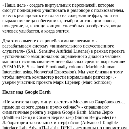
«Наша цель - создать виртуальных персонажей, которые
смогут полноценно участвовать в разговоре с пользователем,
то есть реагировать не только на содержание фраз, но и на
выражение лица собеседника, тембр и интонации голоса,
поведение, и, в конце концов, способных разобраться, когда
человек улыбается, а когда злится.
Для этого вместе с европейскими коллегами мы
разрабатываем систему «внимательного искусственного
слушателя» (SAL, Sensitive Artificial Listener) в рамках проекта
«устойчивого эмоционально-окрашенного диалого человек-
машина с использованием невербальных средств выражения»
(SEMAINE, Sustained Emotionally coloured Machine-human
Interaction using Nonverbal Expression). Мы уже близки к тому,
чтобы научить компьютер вести нормальный разговор», -
уверен участник проекта Марк Шрёдер (Marc Schröder).
Полет над Google Earth
«Не хотите за пару минут слетать в Москву из Саарбрюккена,
прямо до своего дома и прямо сейчас?» - спрашивают
симпатичные ребята у экрана Google Earth. Матье Дерю
(Matthieu Deru) и Симон Бергвайлер (Simon Bergweiler) из
Лаборатории тактильных интерфейсов (Advanced Tangible
Interface Lab, AdvanTI–Lab) в DFKI - чемпионы по просмотрам