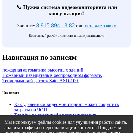
📞 Нужна система видеомониторинга или
консультация?
8 915 894 13 82
Звоните:
или
оставьте заявку
Бесплатный расчёт стоимости и выезд специалиста
Навигация по записям
пожарная автоматика высотных зданий.
Пожарный извещатель в беспроводном формате.
Теплодымовой датчик Satel ASD-100.
Что нового
Как удаленный видеомониторинг может сократить
затраты на ЧОП
Тарифы на охранный видеомониторинг
Этапы подключения удаленного видеомониторинга
Мы используем файлы cookies для улучшения работы сайта,
Кому подходит удаленный видеомониторинг?
анализа трафика и персонализации контента. Продолжая
Какие задачи решает удаленный видеомониторинг
пользоваться сайтом, вы соглашаетесь с использованием