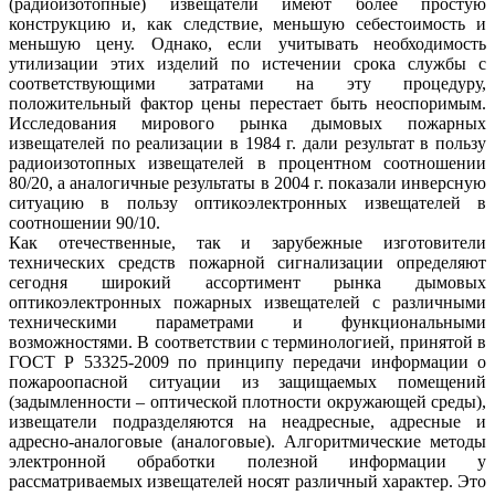
(радиоизотопные) извещатели имеют более простую
конструкцию и, как следствие, меньшую себестоимость и
меньшую цену. Однако, если учитывать необходимость
утилизации этих изделий по истечении срока службы с
соответствующими затратами на эту процедуру,
положительный фактор цены перестает быть неоспоримым.
Исследования мирового рынка дымовых пожарных
извещателей по реализации в 1984 г. дали результат в пользу
радиоизотопных извещателей в процентном соотношении
80/20, а аналогичные результаты в 2004 г. показали инверсную
ситуацию в пользу оптикоэлектронных извещателей в
соотношении 90/10.
Как отечественные, так и зарубежные изготовители
технических средств пожарной сигнализации определяют
сегодня широкий ассортимент рынка дымовых
оптикоэлектронных пожарных извещателей с различными
техническими параметрами и функциональными
возможностями. В соответствии с терминологией, принятой в
ГОСТ Р 53325-2009 по принципу передачи информации о
пожароопасной ситуации из защищаемых помещений
(задымленности – оптической плотности окружающей среды),
извещатели подразделяются на неадресные, адресные и
адресно-аналоговые (аналоговые). Алгоритмические методы
электронной обработки полезной информации у
рассматриваемых извещателей носят различный характер. Это