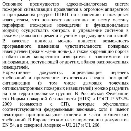
Основное преимущество адресно-аналоговых систем
пожарной сигнализации проявляется в огромном аппаратном
и программном ресурсе ППКП по сравнению с пожарным
извещателем, что позволяет оперативно по всему массиву
периферии (пожарные извещатели и функциональные
модули) осуществлять контроль и управление системой в
режиме реального времени с учетом предыдущих состояний.
В качестве примера можно привести возможность
программного изменения чувствительности пожарных
извещателей (режим «день-ночь»), а также корреляцию порога
срабатывания конкретного извещателя в зависимости от
информации, поступающей от других, вблизи расположенных
извещателей.
Нормативные документы, определяющие перечень
требований и применение технических средств пожарной
сигнализации (в том числе дымовых точечных
оптикоэлектронных пожарных извещателей) можно разделить
на три территориальные группы. В Российской Федерации
это Нормы пожарной безопасности (НПБ) и ГОСТ Р 53325-
2009 (совместно с СП), которые обусловлены
соответствующими федеральными законами, хотя и имеют
некоторые принципиальные отличия в части технических
требований. В Европе это комплекс нормативных документов
EN 54, а в северной Америке – UL 217 и UL 268.