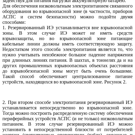
задействуя для питания нагрузки аккумуляторную батарею.
Для обеспечения низковольтным электропитанием связанного
оборудования во взрывоопасной зоне (в частности, приборов
АСПС и систем безопасности) можно подойти двумя
способами:
1. Резервированный ИЭ устанавливается вне взрывоопасной
зоны. В этом случае ИЭ может не иметь средств
взрывозащиты, но во взрывоопасной зоне питающие
кабельные линии должны иметь соответствующую защиту.
Недостатком этого способа электропитания является то, что
нужно учитывать неизбежное большое падение напряжения
при длинных линиях питания. В шахтах, в тоннелях да и на
других промышленных взрывоопасных объектах расстояния
до взрывобезопасной зоны могут быть очень большими.
Такой способ обеспечивает централизованное питание
устройств, находящихся во взрывоопасной зоне. Рисунок 2.
2. При втором способе электропитания резервированный ИЭ
устанавливается непосредственно во взрывоопасной зоне.
Тогда можно построить распределенную систему обеспечения
периферийных устройств АСПС (и не только) низковольтным
питанием. В этом случае резервированный ИЭ можно
установить в непосредственной близости от потребителей
энергии (светозвуковые оповещатели (табло), охранные и