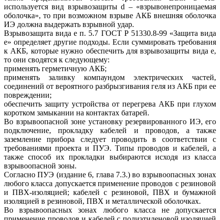
используется вид взрывозащиты d – «взрывонепроницаемая
оболочка», то при возможном взрыве АКБ внешняя оболочка
ИЭ должна выдержать взрывной удар.
Взрывозащита вида e п. 5.7 ГОСТ Р 51330.8-99 «Защита вида
e» определяет другие подходы. Если суммировать требования
к АКБ, которые нужно обеспечить для взрывозащиты вида e,
то они сводятся к следующему:
применять герметичную АКБ;
применять заливку компаундом электрических частей,
соединений от вероятного разбрызгивания геля из АКБ при ее
повреждении;
обеспечить защиту устройства от перегрева АКБ при глухом
коротком замыкании на контактах батарей.
Во взрывоопасной зоне установку резервированного ИЭ, его
подключение, прокладку кабелей и проводов, а также
заземление прибора следует проводить в соответствии с
требованиями проекта и ПУЭ. Типы проводов и кабелей, а
также способ их прокладки выбираются исходя из класса
взрывоопасной зоны.
Согласно ПУЭ (издание 6, глава 7.3.) во взрывоопасных зонах
любого класса допускается применение проводов с резиновой
и ПВХ-изоляцией; кабелей с резиновой, ПВХ и бумажной
изоляцией в резиновой, ПВХ и металлической оболочках.
Во взрывоопасных зонах любого класса не допускается
применение проводов и кабелей с полиэтиленовой изоляцией