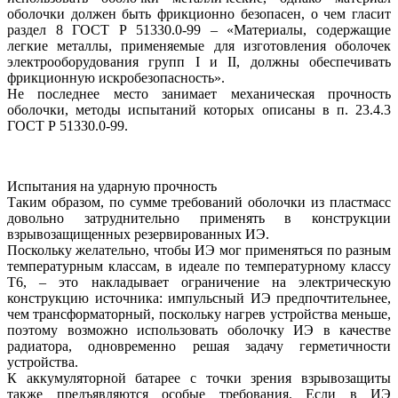
оболочки должен быть фрикционно безопасен, о чем гласит
раздел 8 ГОСТ Р 51330.0-99 – «Материалы, содержащие
легкие металлы, применяемые для изготовления оболочек
электрооборудования групп I и II, должны обеспечивать
фрикционную искробезопасность».
Не последнее место занимает механическая прочность
оболочки, методы испытаний которых описаны в п. 23.4.3
ГОСТ Р 51330.0-99.
Испытания на ударную прочность
Таким образом, по сумме требований оболочки из пластмасс
довольно затруднительно применять в конструкции
взрывозащищенных резервированных ИЭ.
Поскольку желательно, чтобы ИЭ мог применяться по разным
температурным классам, в идеале по температурному классу
Т6, – это накладывает ограничение на электрическую
конструкцию источника: импульсный ИЭ предпочтительнее,
чем трансформаторный, поскольку нагрев устройства меньше,
поэтому возможно использовать оболочку ИЭ в качестве
радиатора, одновременно решая задачу герметичности
устройства.
К аккумуляторной батарее с точки зрения взрывозащиты
также предъявляются особые требования. Если в ИЭ