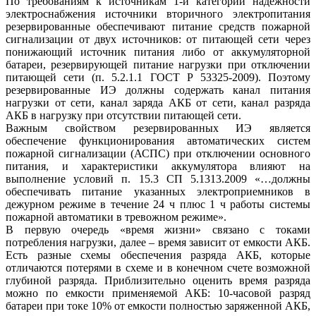
По требованиям к источникам 1-й категории надежности
электроснабжения источники вторичного электропитания
резервированные обеспечивают питание средств пожарной
сигнализации от двух источников: от питающей сети через
понижающий источник питания либо от аккумуляторной
батареи, резервирующей питание нагрузки при отключении
питающей сети (п. 5.2.1.1 ГОСТ Р 53325-2009). Поэтому
резервированные ИЭ должны содержать канал питания
нагрузки от сети, канал заряда АКБ от сети, канал разряда
АКБ в нагрузку при отсутствии питающей сети.
Важным свойством резервированных ИЭ является
обеспечение функционирования автоматических систем
пожарной сигнализации (АСПС) при отключении основного
питания, и характеристики аккумулятора влияют на
выполнение условий п. 15.3 СП 5.1313.2009 «…должны
обеспечивать питание указанных электроприемников в
дежурном режиме в течение 24 ч плюс 1 ч работы системы
пожарной автоматики в тревожном режиме».
В первую очередь «время жизни» связано с токами
потребления нагрузки, далее – время зависит от емкости АКБ.
Есть разные схемы обеспечения разряда АКБ, которые
отличаются потерями в схеме и в конечном счете возможной
глубиной разряда. Приблизительно оценить время разряда
можно по емкости применяемой АКБ: 10-часовой разряд
батареи при токе 10% от емкости полностью заряженной АКБ,