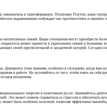
ир самоанализа и трансформации. Поскольку Плутон, ваша соупр
бесное выравнивание побуждает вас противостоять и принять те 
ько интенсивных связей. Ваши отношения могут приобрести боле
Эта открытость может привести к укреплению связей и большем
жающих своей притягательной и загадочной натурой. Сегодня сос
 Доверьтесь этим знаниям, особенно в ситуациях, когда вам н
орывам в работе. Не уклоняйтесь от того, чтобы взять на себя
 сегодня неоценима.
моциональную энергию в позитивное русло. Занимайтесь деятел
ей. Это может помочь справиться со стрессом и обеспечить ясно
 может быть особенно полезной, позволяя эффективно высвобод