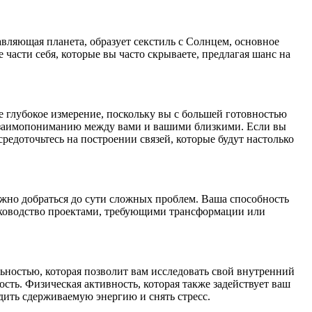
авляющая планета, образует секстиль с Солнцем, основное
части себя, которые вы часто скрываете, предлагая шанс на
е глубокое измерение, поскольку вы с большей готовностью
у взаимопониманию между вами и вашими близкими. Если вы
редоточьтесь на построении связей, которые будут настолько
ужно добраться до сути сложных проблем. Ваша способность
 руководство проектами, требующими трансформации или
ьностью, которая позволит вам исследовать свой внутренний
сть. Физическая активность, которая также задействует ваш
ить сдерживаемую энергию и снять стресс.