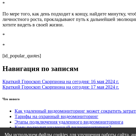
*
По мере того, как день подходит к концу, найдите минутку, ч
личностного роста, прокладывают путь к дальнейшей эволюции
хотите видеть в своей жизни.
*
*
[id_popular_quotes]
Навигация по записям
Краткий Гороскоп Скорпиона на сегодня: 16 мая 2024 г.
Краткий Гороскоп Скорпиона на сегодня: 17 мая 2024 г.
Что нового
Как удаленный видеомониторинг может сократить затра
Тарифы на охранный видеомониторинг
Этапы подключения удаленного видеомониторинга
Кому подходит удаленный видеомониторинг?
Какие задачи решает удаленный видеомониторинг
Мы используем файлы cookies для улучшения работы сайта, ан