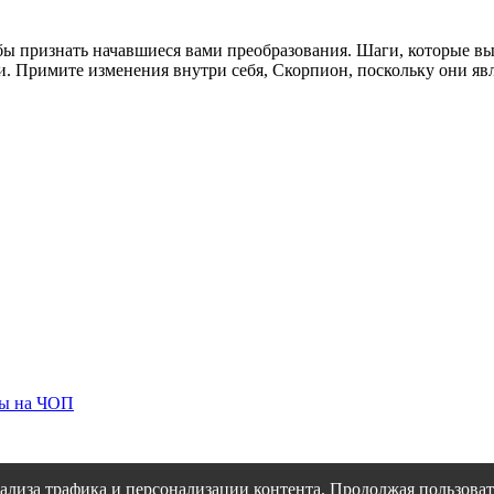
тобы признать начавшиеся вами преобразования. Шаги, которые 
. Примите изменения внутри себя, Скорпион, поскольку они яв
ты на ЧОП
ализа трафика и персонализации контента. Продолжая пользовать