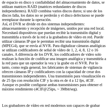
de espacio en disco y confiabilidad del almacenamiento de datos, se
utilizan matrices RAID (matrices redundantes de discos
independientes). RAID combina varios discos duros; si uno de los
discos falla, los datos no se perderán y el disco defectuoso se puede
reemplazar durante la operación.
Así, el DVR se divide en dos sistemas independientes:
almacenamiento y recepción de imágenes, unidos por una red local.
Necesitará dispositivos que puedan recibir la transmisión digital y
transmitirla a través de la red a la grabadora de vídeo en red. Puede
utilizar cámaras IP que le permitan recibir una transmisión digital
(MPEG4), que se envía al NVR. Para digitalizar cámaras analógicas
se utilizan codificadores de señal de vídeo de 1, 2, 4, 8, 12 o 16
canales. A diferencia de los DVR, los codificadores de video solo
realizan la función de codificar una imagen analógica y transmitirla a
la red para que un operador la vea y la grabe en el NVR. Por lo
tanto, como regla general, los fabricantes de sistemas de vigilancia
ofrecen cámaras IP y codificadores con la capacidad de crear dos
transmisiones independientes. Una transmisión para visualización es
de 25 fps con resolución CIF y la otra es de 4 a 12 fps, 4CIF.
Aunque es posible configurar ambas transmisiones para obtener el
máximo rendimiento (4CIF@25ips, ~ 3Mbit/seg).
Los grabadores de vídeo en red modernos son capaces de grabar