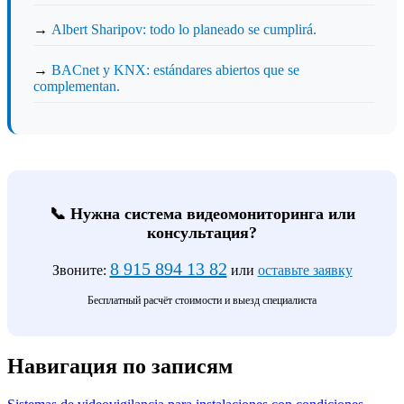
→
Albert Sharipov: todo lo planeado se cumplirá.
→
BACnet y KNX: estándares abiertos que se
complementan.
📞 Нужна система видеомониторинга или
консультация?
8 915 894 13 82
Звоните:
или
оставьте заявку
Бесплатный расчёт стоимости и выезд специалиста
Навигация по записям