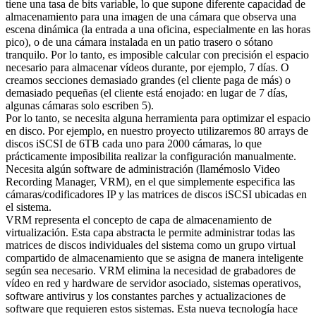
tiene una tasa de bits variable, lo que supone diferente capacidad de
almacenamiento para una imagen de una cámara que observa una
escena dinámica (la entrada a una oficina, especialmente en las horas
pico), o de una cámara instalada en un patio trasero o sótano
tranquilo. Por lo tanto, es imposible calcular con precisión el espacio
necesario para almacenar vídeos durante, por ejemplo, 7 días. O
creamos secciones demasiado grandes (el cliente paga de más) o
demasiado pequeñas (el cliente está enojado: en lugar de 7 días,
algunas cámaras solo escriben 5).
Por lo tanto, se necesita alguna herramienta para optimizar el espacio
en disco. Por ejemplo, en nuestro proyecto utilizaremos 80 arrays de
discos iSCSI de 6TB cada uno para 2000 cámaras, lo que
prácticamente imposibilita realizar la configuración manualmente.
Necesita algún software de administración (llamémoslo Video
Recording Manager, VRM), en el que simplemente especifica las
cámaras/codificadores IP y las matrices de discos iSCSI ubicadas en
el sistema.
VRM representa el concepto de capa de almacenamiento de
virtualización. Esta capa abstracta le permite administrar todas las
matrices de discos individuales del sistema como un grupo virtual
compartido de almacenamiento que se asigna de manera inteligente
según sea necesario. VRM elimina la necesidad de grabadores de
vídeo en red y hardware de servidor asociado, sistemas operativos,
software antivirus y los constantes parches y actualizaciones de
software que requieren estos sistemas. Esta nueva tecnología hace