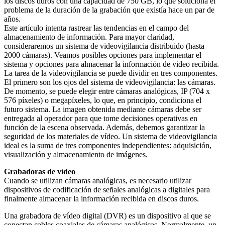
los discos duros con una capacidad de 750 GB, lo que soluciona el
problema de la duración de la grabación que existía hace un par de
años.
Este artículo intenta rastrear las tendencias en el campo del
almacenamiento de información. Para mayor claridad,
consideraremos un sistema de videovigilancia distribuido (hasta
2000 cámaras). Veamos posibles opciones para implementar el
sistema y opciones para almacenar la información de video recibida.
La tarea de la videovigilancia se puede dividir en tres componentes.
El primero son los ojos del sistema de videovigilancia: las cámaras.
De momento, se puede elegir entre cámaras analógicas, IP (704 x
576 píxeles) o megapíxeles, lo que, en principio, condiciona el
futuro sistema. La imagen obtenida mediante cámaras debe ser
entregada al operador para que tome decisiones operativas en
función de la escena observada. Además, debemos garantizar la
seguridad de los materiales de vídeo. Un sistema de videovigilancia
ideal es la suma de tres componentes independientes: adquisición,
visualización y almacenamiento de imágenes.
Grabadoras de vídeo
Cuando se utilizan cámaras analógicas, es necesario utilizar
dispositivos de codificación de señales analógicas a digitales para
finalmente almacenar la información recibida en discos duros.
Una grabadora de vídeo digital (DVR) es un dispositivo al que se
conectan cables coaxiales de cámaras analógicas. Normalmente, un