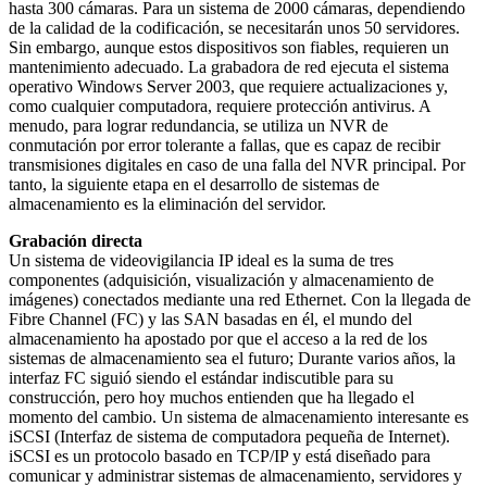
hasta 300 cámaras. Para un sistema de 2000 cámaras, dependiendo
de la calidad de la codificación, se necesitarán unos 50 servidores.
Sin embargo, aunque estos dispositivos son fiables, requieren un
mantenimiento adecuado. La grabadora de red ejecuta el sistema
operativo Windows Server 2003, que requiere actualizaciones y,
como cualquier computadora, requiere protección antivirus. A
menudo, para lograr redundancia, se utiliza un NVR de
conmutación por error tolerante a fallas, que es capaz de recibir
transmisiones digitales en caso de una falla del NVR principal. Por
tanto, la siguiente etapa en el desarrollo de sistemas de
almacenamiento es la eliminación del servidor.
Grabación directa
Un sistema de videovigilancia IP ideal es la suma de tres
componentes (adquisición, visualización y almacenamiento de
imágenes) conectados mediante una red Ethernet. Con la llegada de
Fibre Channel (FC) y las SAN basadas en él, el mundo del
almacenamiento ha apostado por que el acceso a la red de los
sistemas de almacenamiento sea el futuro; Durante varios años, la
interfaz FC siguió siendo el estándar indiscutible para su
construcción, pero hoy muchos entienden que ha llegado el
momento del cambio. Un sistema de almacenamiento interesante es
iSCSI (Interfaz de sistema de computadora pequeña de Internet).
iSCSI es un protocolo basado en TCP/IP y está diseñado para
comunicar y administrar sistemas de almacenamiento, servidores y