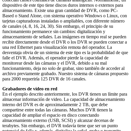
dispositivo de este tipo tiene discos duros internos o externos para
almacenamiento. Existe una gran cantidad de DVR, como PC-
Based o Stand Alone, con sistema operativo Windows o Linux, con
tarjetas capturadoras instaladas o ampliables, con diferente número
de canales (4, 8, 16, 24, 30). Sin embargo, el principio de su
funcionamiento permanece sin cambios: digitalización y
almacenamiento de señales. Las imágenes en tiempo real se pueden
recibir directamente desde el DVR o los DVR se pueden conectar a
una red Ethernet para visualización remota del operador. La
desventaja obvia de un sistema de este tipo es la probabilidad de que
falle el DVR. Además, el operador pierde la capacidad de
monitorear desde las cámaras y el DVR, debido a su mal
funcionamiento, deja no solo de grabar, sino también de acceder al
archivo previamente grabado. Nuestro sistema de cámaras propuesto
para 2000 requeriría 125 DVR de 16 canales.
Grabadores de vídeo en red
En el ejemplo descrito anteriormente, los DVR tienen un límite para
almacenar información de video. La capacidad de almacenamiento
interno del DVR es de aproximadamente 2 TB, que debe
compartirse entre todas las cámaras. Muchos DVR tienen la
capacidad de ampliar el espacio en disco conectando
almacenamiento externo (USB, SCSI) y alcanzar decenas de
terabytes. Sin embargo, el DVR todavía tiene que ser un punto
potencial de falla y, además, digitaliza la señal, graba y transmite