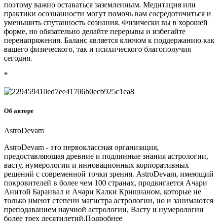
поэтому важно оставаться заземленным. Медитация или
практики осознанности могут помочь вам сосредоточиться и
уменьшить спутанность сознания. Физически вы в хорошей
форме, но обязательно делайте перерывы и избегайте
перенапряжения. Баланс является ключом к поддержанию как
вашего физического, так и психического благополучия
сегодня.
*
Об авторе
AstroDevam
AstroDevam - это первоклассная организация,
предоставляющая древние и подлинные знания астрологии,
васту, нумерологии и инновационных корпоративных
решений с современной точки зрения. AstroDevam, имеющий
покровителей в более чем 100 странах, продвигается Ачари
Анитой Баранвал и Ачари Калки Кришнаном, которые не
только имеют степени магистра астрологии, но и занимаются
преподаванием научной астрологии, Васту и нумерологии
более трех десятилетий.Подробнее