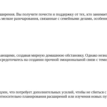
ирения. Вы получите почести и поддержку от тех, кто занимае
ь мелкие разочарования, связанные с семейными делами, особен
ающими, создавая мирную домашнюю обстановку. Однако незнач
редоточьтесь на создании прочной эмоциональной связи с теми, к
длен, что потребует дополнительных усилий, чтобы не сбиться 
относительно планирования расширений или изучения новых путе