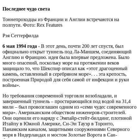
Последнее чудо света
Тоннепроходцы из Франции и Англии встречаются на
полпути. Фото: Rex Features
Рэя Сеттерфилда
6 мая 1994 года
- В этот день, почти 200 лет спустя, был
официально открыт туннель под Ла-Маншем, соединяющий
Англию и Францию. идея была впервые предложена. Было
много опасений, поскольку море на протяжении веков
защищало то, что Шекспир описал как «этот драгоценный
камень, оставленный в серебряном море». . . эта крепость,
построенная Природой для себя самой от инфекции и руки
войны».
Но требования современной торговли возобладали, и
завершенный туннель – простирающийся под водой на 31,4
мили – был провозглашен одним из «семи чудес современного
мира». Американским обществом инженеров-строителей.
Они оценили его наряду с Эмпайр-стейт-билдинг, плотиной
Итайпу в Южной Америке, Си-Эн Тауэр в Торонто,
Панамским каналом, защитными сооружениями Северного
моря в Нидерландах и мостом Золотые Ворота в Сан-