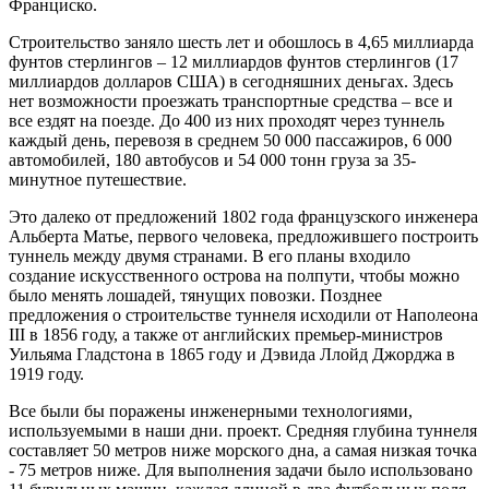
Франциско.
Строительство заняло шесть лет и обошлось в 4,65 миллиарда
фунтов стерлингов – 12 миллиардов фунтов стерлингов (17
миллиардов долларов США) в сегодняшних деньгах. Здесь
нет возможности проезжать транспортные средства – все и
все ездят на поезде. До 400 из них проходят через туннель
каждый день, перевозя в среднем 50 000 пассажиров, 6 000
автомобилей, 180 автобусов и 54 000 тонн груза за 35-
минутное путешествие.
Это далеко от предложений 1802 года французского инженера
Альберта Матье, первого человека, предложившего построить
туннель между двумя странами. В его планы входило
создание искусственного острова на полпути, чтобы можно
было менять лошадей, тянущих повозки. Позднее
предложения о строительстве туннеля исходили от Наполеона
III в 1856 году, а также от английских премьер-министров
Уильяма Гладстона в 1865 году и Дэвида Ллойд Джорджа в
1919 году.
Все были бы поражены инженерными технологиями,
используемыми в наши дни. проект. Средняя глубина туннеля
составляет 50 метров ниже морского дна, а самая низкая точка
- 75 метров ниже. Для выполнения задачи было использовано