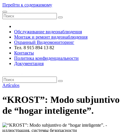
Перейти к содержимому
VRsystems ©️
Обслуживание видеонаблюдения
Монтаж и ремонт видеонаблюдения
Охранный Видеомониторинг
Тел. 8 915 894 13 82
Контакты
Политика конфиденциальности
Документация
VRsystems ©️
Artículos
“KROST”: Modo subjuntivo
de “hogar inteligente”.