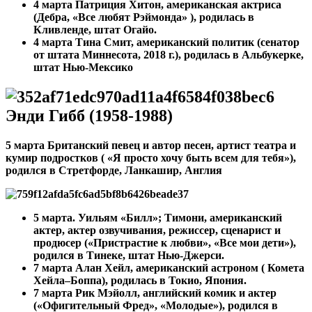
4 марта
Патриция Хитон, американская актриса
(Дебра, «Все любят Рэймонда» ), родилась в
Кливленде, штат Огайо.
4 марта
Тина Смит, американский политик (сенатор
от штата Миннесота, 2018 г.), родилась в Альбукерке,
штат Нью-Мексико
Энди Гибб (1958-1988)
5 марта Британский певец и автор песен, артист театра и
кумир подростков ( «Я просто хочу быть всем для тебя»),
родился в Стретфорде, Ланкашир, Англия
5 марта. Уильям «Билл»; Тимони, американский
актер, актер озвучивания, режиссер, сценарист и
продюсер («Пристрастие к любви», «Все мои дети»),
родился в Тинеке, штат Нью-Джерси.
7 марта Алан Хейл, американский астроном ( Комета
Хейла–Боппа), родилась в Токио, Япония.
7 марта
Рик Мэйолл, английский комик и актер
(«Офигительный Фред», «Молодые»), родился в