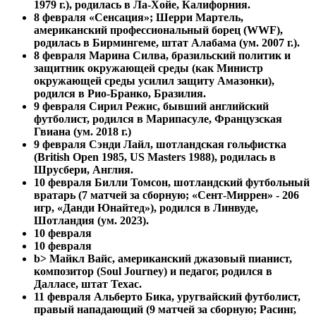
1979 г.), родилась в Ла-Хойе, Калифорния.
8 февраля «Сенсация»; Шерри Мартель,
американский профессиональный борец (WWF),
родилась в Бирмингеме, штат Алабама (ум. 2007 г.).
8 февраля
Марина Силва, бразильский политик и
защитник окружающей среды (как Министр
окружающей среды усилил защиту Амазонки),
родился в Рио-Бранко, Бразилия.
9 февраля Сирил Режис, бывший английский
футболист, родился в Марипасуле, Французская
Гвиана (ум. 2018 г.)
9 февраля
Сэнди Лайл, шотландская гольфистка
(British Open 1985, US Masters 1988), родилась в
Шрусбери, Англия.
10 февраля Билли Томсон, шотландский футбольный
вратарь (7 матчей за сборную; «Сент-Миррен» - 206
игр, «Данди Юнайтед»), родился в Линвуде,
Шотландия (ум. 2023).
10 февраля
10 февраля
b> Майкл Вайс, американский джазовый пианист,
композитор (Soul Journey) и педагог, родился в
Далласе, штат Техас.
11 февраля Альберто Бика, уругвайский футболист,
правый нападающий (9 матчей за сборную; Расинг,