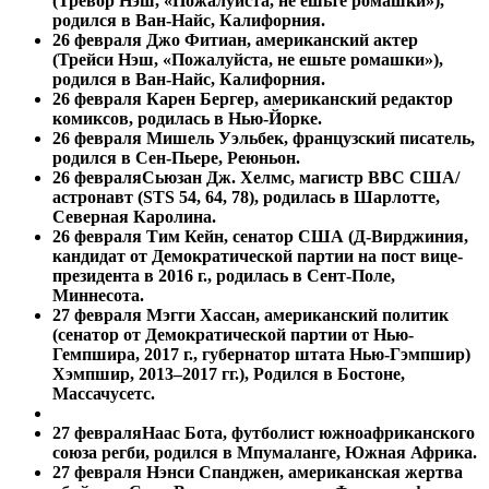
(Тревор Нэш, «Пожалуйста, не ешьте ромашки»),
родился в Ван-Найс, Калифорния.
26 февраля
Джо Фитиан, американский актер
(Трейси Нэш, «Пожалуйста, не ешьте ромашки»),
родился в Ван-Найс, Калифорния.
26 февраля
Карен Бергер, американский редактор
комиксов, родилась в Нью-Йорке.
26 февраля
Мишель Уэльбек, французский писатель,
родился в Сен-Пьере, Реюньон.
26 февраля
Сьюзан Дж. Хелмс, магистр ВВС США/
астронавт (STS 54, 64, 78), родилась в Шарлотте,
Северная Каролина.
26 февраля
Тим Кейн, сенатор США (Д-Вирджиния,
кандидат от Демократической партии на пост вице-
президента в 2016 г., родилась в Сент-Поле,
Миннесота.
27 февраля Мэгги Хассан, американский политик
(сенатор от Демократической партии от Нью-
Гемпшира, 2017 г., губернатор штата Нью-Гэмпшир)
Хэмпшир, 2013–2017 гг.), Родился в Бостоне,
Массачусетс.
27 февраля
Наас Бота, футболист южноафриканского
союза регби, родился в Мпумаланге, Южная Африка.
27 февраля
Нэнси Спанджен, американская жертва