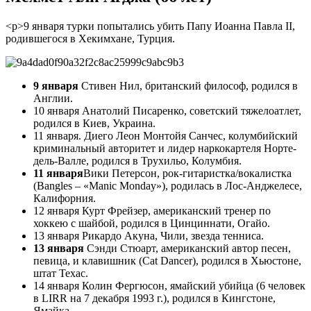
<р>9 января турки попытались убить Папу Иоанна Павла II,
родившегося в Хекимхане, Турция.
9 января
Стивен Нил, британский философ, родился в
Англии.
10 января Анатолий Писаренко, советский тяжелоатлет,
родился в Киев, Украина.
11 января. Диего Леон Монтойя Санчес, колумбийский
криминальный авторитет и лидер наркокартеля Норте-
дель-Валле, родился в Трухильо, Колумбия.
11 января
Вики Петерсон, рок-гитаристка/вокалистка
(Bangles – «Manic Monday»), родилась в Лос-Анджелесе,
Калифорния.
12 января Курт Фрейзер, американский тренер по
хоккею с шайбой, родился в Цинциннати, Огайо.
13 января Рикардо Акуна, Чили, звезда тенниса.
13 января
Сэнди Стюарт, американский автор песен,
певица, и клавишник (Cat Dancer), родился в Хьюстоне,
штат Техас.
14 января Колин Фергюсон, ямайский убийца (6 человек
в LIRR на 7 декабря 1993 г.), родился в Кингстоне,
Ямайка.