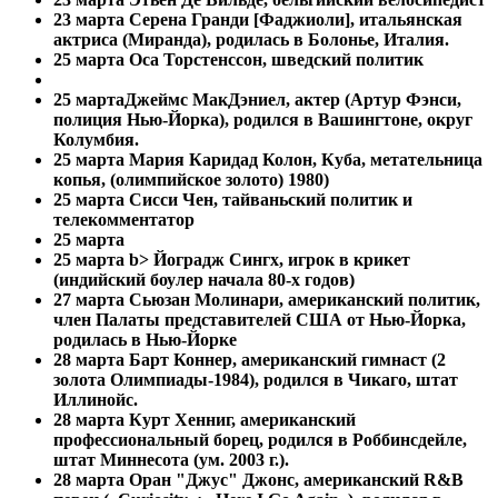
23 марта
Серена Гранди [Фаджиоли], итальянская
актриса (Миранда), родилась в Болонье, Италия.
25 марта Оса Торстенссон, шведский политик
25 марта
Джеймс МакДэниел, актер (Артур Фэнси,
полиция Нью-Йорка), родился в Вашингтоне, округ
Колумбия.
25 марта
Мария Каридад Колон, Куба, метательница
копья, (олимпийское золото) 1980)
25 марта
Сисси Чен, тайваньский политик и
телекомментатор
25 марта
25 марта
b> Йоградж Сингх, игрок в крикет
(индийский боулер начала 80-х годов)
27 марта Сьюзан Молинари, американский политик,
член Палаты представителей США от Нью-Йорка,
родилась в Нью-Йорке
28 марта Барт Коннер, американский гимнаст (2
золота Олимпиады-1984), родился в Чикаго, штат
Иллинойс.
28 марта
Курт Хенниг, американский
профессиональный борец, родился в Роббинсдейле,
штат Миннесота (ум. 2003 г.).
28 марта
Оран "Джус" Джонс, американский R&B