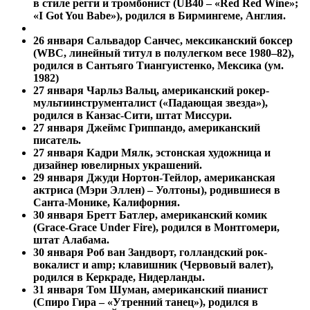
в стиле регги и тромбонист (UB40 – «Red Red Wine»;
«I Got You Babe»), родился в Бирмингеме, Англия.
26 января
Сальвадор Санчес, мексиканский боксер
(WBC, линейный титул в полулегком весе 1980–82),
родился в Сантьяго Тиангуистенко, Мексика (ум.
1982)
27 января Чарльз Вальц, американский рокер-
мультиинструменталист («Падающая звезда»),
родился в Канзас-Сити, штат Миссури.
27 января
Джеймс Гриппандо, американский
писатель.
27 января
Кадри Мялк, эстонская художница и
дизайнер ювелирных украшений.
29 января Джуди Нортон-Тейлор, американская
актриса (Мэри Эллен) – Уолтоны), родившиеся в
Санта-Монике, Калифорния.
30 января Бретт Батлер, американский комик
(Grace-Grace Under Fire), родился в Монтгомери,
штат Алабама.
30 января
Роб ван Зандворт, голландский рок-
вокалист и amp; клавишник (Червовый валет),
родился в Керкраде, Нидерланды.
31 января Том Шуман, американский пианист
(Спиро Гира – «Утренний танец»), родился в