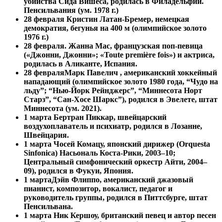
убийства Сида Вишеса, родилась в Филадельфии.
Пенсильвания (ум. 1978 г.)
28 февраля Кристин Латан-Бремер, немецкая
демократия, бегунья на 400 м (олимпийское золото
1976 г.)
28 февраля.
Жанна Мас, французская поп-певица
(«Джонни, Джонни»; «Toute première fois») и актриса,
родилась в Аликанте, Испания.
28 февраля
Марк Павелич , американский хоккейный
нападающий (олимпийское золото 1980 года, “Чудо на
льду”; “Нью-Йорк Рейнджерс”, “Миннесота Норт
Старз”, “Сан-Хосе Шаркс”), родился в Эвелете, штат
Миннесота (ум. 2021).
1 марта Бертран Пиккар, швейцарский
воздухоплаватель и психиатр, родился в Лозанне,
Швейцария.
1 марта
Чосей Комацу, японский дирижер (Orquesta
Sinfonica) Насьональ Коста-Рики, 2003–10;
Центральный симфонический оркестр Айти, 2004–
09), родился в Фукуи, Япония.
1 марта
Дэйв Флиппо, американский джазовый
пианист, композитор, вокалист, педагог и
руководитель группы, родился в Питтсбурге, штат
Пенсильвана.
1 марта
Ник Кершоу, британский певец и автор песен