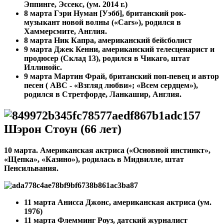
Эппинге, Эссекс, (ум. 2014 г.)
8 марта Гэри Нуман [Уэбб], британский рок-
музыкант новой волны («Cars»), родился в
Хаммерсмите, Англия.
8 марта
Ник Капра, американский бейсболист
9 марта Джек Кенни, американский телесценарист и
продюсер (Склад 13), родился в Чикаго, штат
Иллинойс.
9 марта
Мартин Фрай, британский поп-певец и автор
песен ( ABC - «Взгляд любви»; «Всем сердцем»),
родился в Стретфорде, Ланкашир, Англия.
Шэрон Стоун (66 лет)
10 марта. Американская актриса («Основной инстинкт»,
«Щепка», «Казино»), родилась в Мидвилле, штат
Пенсильвания.
11 марта Анисса Джонс, американская актриса (ум.
1976)
11 марта
Флемминг Роуз, датский журналист