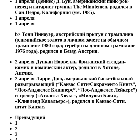
1 апреля (Деннес) Д. Бун, американский панк-рок-
певец и гитарист группы The Minutemen, родился в
Сан-Педро, Калифорния (ум. 1985).
1 апреля
1 апреля
b> Тони Иннауэр, австрийский прыгун с трамплина
(олимпийское золото в личном зачете на обычном
трамплине 1980 года; серебро на длинном трамплине
1976 года), родился в Безау, Австрия.
2 апреля Дункан Норвелль, британский стендап-
комик и комический актер, родился в Хотоне,
Англия.
2 апреля
Ларри Дрю, американский баскетбольный
разыгрывающий (“Канзас-Сити/Сакраменто Кингз”,
“Лос-Анджелес Клипперс”, “Лос-Анджелес Лейкерс”)
и тренер («Атланта Хоукс», «Милуоки Бакс»,
«Кливленд Кавальерс»), родился в Канзас-Сити,
штат Канзас.
Предыдущий
1
2
3
4