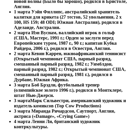
новой волны (Было бы хорошо), родился в Бристоле,
Англия.
1 марта
Уэйн Филлипс, австралийский хранитель
калитки для крикета (27 тестов, 52 увольнения, 2 x
100, HS 159; 48 ODI; Южная Австралия), родился в
Аделаиде, Австралия.
2 марта Иэн Вуснам, валлийский игрок в гольф
(США, Мастерс, 1991 г.; Орден за заслуги перед
Европейским туром, 1987 г., 90 г.; капитан Кубка
Райдера, 2006 г.), родился в Освестри, Англия.
2 марта
Кевин Каррен, южноафриканский теннисист
(Открытый чемпионат США, парный разряд,
смешанный парный разряд, 1982 г.; Уимблдон,
парный разряд, 1982 г.; Открытый чемпионат США,
смешанный парный разряд, 1981 г.), родился в
Дурбане, Южная Африка.
3 марта Боб Брэдли, футбольный тренер
(олимпийское золото 1996 г.), родился в Монтклере,
штат Нью-Джерси.
3 марта
Марк Сильвестри, американский художник и
издатель комиксов (Top Cow Productions)
3 марта
Миранда Ричардсон, Саутпорт, Англия,
актриса («Damage», «Crying Game»)
4 марта Ленни Ли, британский художник
контркультуры.