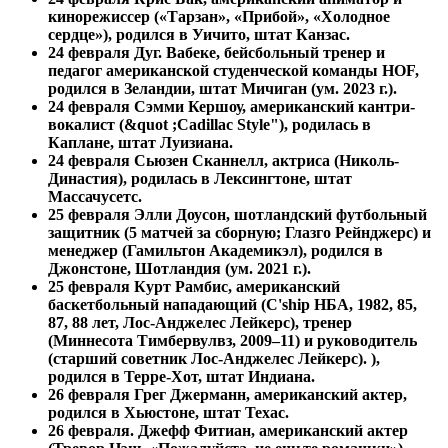
кинорежиссер («Тарзан», «Прибой», «Холодное
сердце»), родился в Уичито, штат Канзас.
24 февраля
Дуг. Вабеке, бейсбольный тренер и
педагог американской студенческой команды HOF,
родился в Зеландии, штат Мичиган (ум. 2023 г.).
24 февраля
Сэмми Кершоу, американский кантри-
вокалист (&quot ;Cadillac Style"), родилась в
Каплане, штат Луизиана.
24 февраля
Сьюзен Сканнелл, актриса (Николь-
Династия), родилась в Лексингтоне, штат
Массачусетс.
25 февраля Элли Доусон, шотландский футбольный
защитник (5 матчей за сборную; Глазго Рейнджерс) и
менеджер (Гамильтон Академикэл), родился в
Джонстоне, Шотландия (ум. 2021 г.).
25 февраля
Курт Рамбис, американский
баскетбольный нападающий (C'ship НБА, 1982, 85,
87, 88 лет, Лос-Анджелес Лейкерс), тренер
(Миннесота Тимбервулвз, 2009–11) и руководитель
(старший советник Лос-Анджелес Лейкерс). ),
родился в Терре-Хот, штат Индиана.
26 февраля Грег Джерманн, американский актер,
родился в Хьюстоне, штат Техас.
26 февраля.
Джефф Фитиан, американский актер