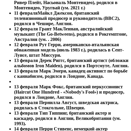
Ривер Плейт, Насьональ Монтевидео), родился в
Монтевидео, Уругвай (ум. 2021 г.)
11 февраля
Майкл Джексон, британский
телевизионный продюсер и руководитель (BBC2),
родился в Чешире, Англия.
12 февраля Грант МакЛеннан, австралийский
музыкант (The Go-Betweens), родился в Рокгемптоне,
Австралия (ум. . 2006)
12 февраля
Рут Герри, американско-итальянская
обнаженная модель (июль 1983 г.), родилась в Сент-
Луисе, штат Миссури.
13 февраля Дерек Риггс, британский артист (обложки
альбомов Iron Maiden), родился в Портсмуте, Англия.
13 февраля
Марк Эмери, канадец активист по борьбе
с каннабисом, родился в Лондоне, Канада.
13 февраля
Марк Фокс, британский перкуссионист
(Haircut One Hundred - «Nobody's Fool») и продюсер,
родился в Лондоне, Англия.
13 февраля
Пернилла Август, шведская актриса,
родилась в Стокгольме, Швеция.
13 февраля
Тип Типпинг, британский актер и
каскадер, родился в Англии, Великобритания (ум.
1993).
14 февраля Перри Стивенс, немецкий актер