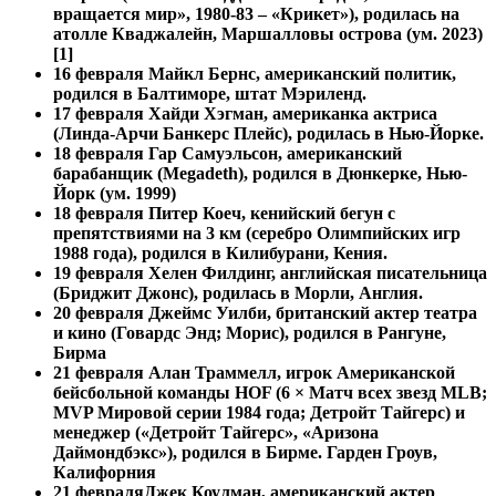
вращается мир», 1980-83 – «Крикет»), родилась на
атолле Кваджалейн, Маршалловы острова (ум. 2023)
[1]
16 февраля
Майкл Бернс, американский политик,
родился в Балтиморе, штат Мэриленд.
17 февраля Хайди Хэгман, американка актриса
(Линда-Арчи Банкерс Плейс), родилась в Нью-Йорке.
18 февраля Гар Самуэльсон, американский
барабанщик (Megadeth), родился в Дюнкерке, Нью-
Йорк (ум. 1999)
18 февраля
Питер Коеч, кенийский бегун с
препятствиями на 3 км (серебро Олимпийских игр
1988 года), родился в Килибурани, Кения.
19 февраля Хелен Филдинг, английская писательница
(Бриджит Джонс), родилась в Морли, Англия.
20 февраля Джеймс Уилби, британский актер театра
и кино (Говардс Энд; Морис), родился в Рангуне,
Бирма
21 февраля Алан Траммелл, игрок Американской
бейсбольной команды HOF (6 × Матч всех звезд MLB;
MVP Мировой серии 1984 года; Детройт Тайгерс) и
менеджер («Детройт Тайгерс», «Аризона
Даймондбэкс»), родился в Бирме. Гарден Гроув,
Калифорния
21 февраля
Джек Коулман, американский актер