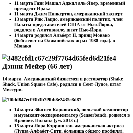
11 марта
Гази Машал Аджил аль-Явер, временный
президент Ирака
11 марта
Джим Пинкертон, американский эксперт
13 марта Рик Лацио, американский политик, член
Палаты представителей США от Нью-Йорка,
родился в Амитивилле, штат Нью-Йорк.
14 марта родился Альберт II, принц Монако
(бобслеист на Олимпийских играх 1988 года). в
Монако
Дэнни Мейер (66 лет)
14 марта. Американский бизнесмен и ресторатор (Shake
Shack, Union Square Cafe), родился в Сент-Луисе, штат
Миссури.
14 марта
Збигнев Карковский, польский композитор
и музыкант-экспериментатор (Sensorband), родился в
Кракове, Польша (ум. 2013 г.)
15 марта Лора Кэррингтон, американская актриса
(Луиза-Алфабет-Сити, больница общего профиля),