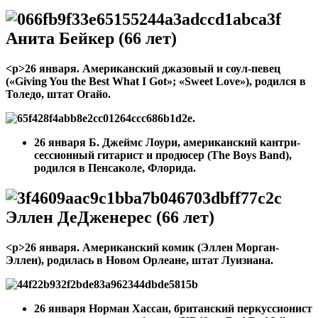
Анита Бейкер (66 лет)
<р>26 января. Американский джазовый и соул-певец
(«Giving You the Best What I Got»; «Sweet Love»), родился в
Толедо, штат Огайо.
26 января
Б. Джеймс Лоури, американский кантри-
сессионный гитарист и продюсер (The Boys Band),
родился в Пенсаколе, Флорида.
Эллен ДеДженерес (66 лет)
<р>26 января. Американский комик (Эллен Морган-
Эллен), родилась в Новом Орлеане, штат Луизиана.
26 января
Норман Хассан, британский перкуссионист