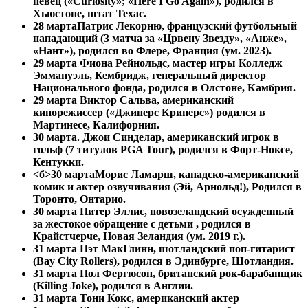
певец («Curiosity»; «Here I Go Again»), родился в
Хьюстоне, штат Техас.
28 марта
Патрис Лекорню, французский футбольный
нападающий (3 матча за «Црвену Звезду», «Анже»,
«Нант»), родился во Флере, Франция (ум. 2023).
29 марта Фиона Рейнольдс, мастер игры Колледж
Эммануэль, Кембридж, генеральный директор
Национального фонда, родился в Олстоне, Камбрия.
29 марта
Виктор Сальва, американский
кинорежиссер («Джиперс Криперс») родился в
Мартинесе, Калифорния.
30 марта. Джои Синделар, американский игрок в
гольф (7 титулов PGA Tour), родился в Форт-Ноксе,
Кентукки.
<б>30 марта
Морис Ламарш, канадско-американский
комик и актер озвучивания (Эй, Арнольд!), Родился в
Торонто, Онтарио.
30 марта
Питер Эллис, новозеландский осужденный
за жестокое обращение с детьми , родился в
Крайстчерче, Новая Зеландия (ум. 2019 г.).
31 марта Пэт МакГлинн, шотландский поп-гитарист
(Bay City Rollers), родился в Эдинбурге, Шотландия.
31 марта
Пол Фергюсон, британский рок-барабанщик
(Killing Joke), родился в Англии.
31 марта
Тони Кокс, американский актер