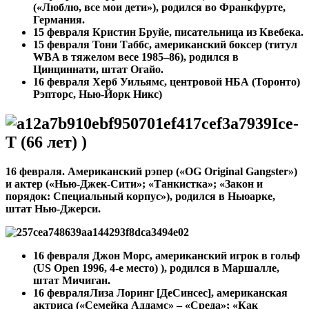
(«Люблю, все мои дети»), родился во Франкфурте,
Германия.
15 февраля Кристин Бруйе, писательница из Квебека.
15 февраля
Тони Таббс, американский боксер (титул
WBA в тяжелом весе 1985–86), родился в
Цинциннати, штат Огайо.
16 февраля Херб Уильямс, центровой НБА (Торонто)
Рэпторс, Нью-Йорк Никс)
Ice-
T (66 лет) )
16 февраля. Американский рэпер («OG Original Gangster»)
и актер («Нью-Джек-Сити»; «Танкистка»; «Закон и
порядок: Специальный корпус»), родился в Ньюарке,
штат Нью-Джерси.
16 февраля
Джон Морс, американский игрок в гольф
(US Open 1996, 4-е место) ), родился в Маршалле,
штат Мичиган.
16 февраля
Лиза Лоринг [ДеСинсес], американская
актриса («Семейка Аддамс» – «Среда»; «Как