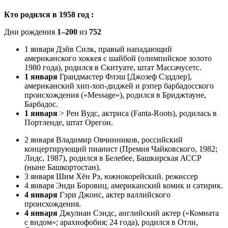
Кто родился в 1958 год :
Дни рождения
1–200
из
752
1 января Дэйв Силк, правый нападающий
американского хоккея с шайбой (олимпийское золото
1980 года), родился в Скитуате, штат Массачусетс.
1 января
Грандмастер Флэш [Джозеф Сэддлер],
американский хип-хоп-диджей и рэпер барбадосского
происхождения («Message»), родился в Бриджтауне,
Барбадос.
1 января
> Рен Вудс, актриса (Fanta-Roots), родилась в
Портленде, штат Орегон.
2 января Владимир Овчинников, российский
концертирующий пианист (Премия Чайковского, 1982;
Лидс, 1987), родился в Белебее, Башкирская АССР
(ныне Башкортостан).
3 января Шим Хён Рэ, южнокорейский. режиссер
4 января Энди Боровиц, американский комик и сатирик.
4 января
Гэри Джонс, актер валлийского
происхождения.
4 января
Джулиан Сэндс, английский актер («Комната
с видом»; арахнофобия; 24 года), родился в Отли,