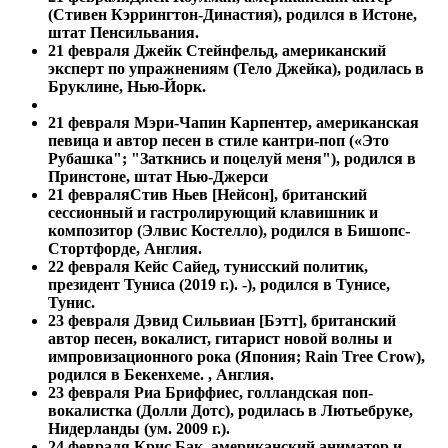
(Стивен Кэррингтон-Династия), родился в Истоне,
штат Пенсильвания.
21 февраля
Джейк Стейнфельд, американский
эксперт по упражнениям (Тело Джейка), родилась в
Бруклине, Нью-Йорк.
21 февраля
Мэри-Чапин Карпентер, американская
певица и автор песен в стиле кантри-поп («Это
Рубашка"; "Заткнись и поцелуй меня"), родился в
Принстоне, штат Нью-Джерси
21 февраля
Стив Ньев [Нейсон], британский
сессионный и гастролирующий клавишник и
композитор (Элвис Костелло), родился в Бишопс-
Стортфорде, Англия.
22 февраля Кейс Сайед, тунисский политик,
президент Туниса (2019 г.). -), родился в Тунисе,
Тунис.
23 февраля Дэвид Сильвиан [Бэтт], британский
автор песен, вокалист, гитарист новой волны и
импровизационного рока (Япония; Rain Tree Crow),
родился в Бекенхеме. , Англия.
23 февраля
Риа Бриффиес, голландская поп-
вокалистка (Долли Дотс), родилась в Лютьебруке,
Нидерланды (ум. 2009 г.).
24 февраля Крис Бак, американский аниматор и