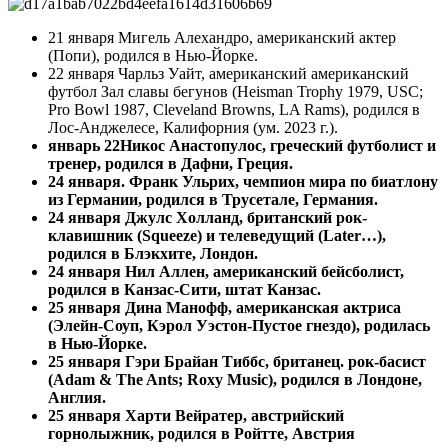
21 января Мигель Алехандро, американский актер
(Попи), родился в Нью-Йорке.
22 января Чарльз Уайт, американский американский
футбол Зал славы бегунов (Heisman Trophy 1979, USC;
Pro Bowl 1987, Cleveland Browns, LA Rams), родился в
Лос-Анджелесе, Калифорния (ум. 2023 г.).
январь 22
Никос Анастопулос, греческий футболист и
тренер, родился в Дафни, Греция.
24 января. Франк Ульрих, чемпион мира по биатлону
из Германии, родился в Трусетале, Германия.
24 января
Джулс Холланд, британский рок-
клавишник (Squeeze) и телеведущий (Later…),
родился в Блэкхите, Лондон.
24 января
Нил Аллен, американский бейсболист,
родился в Канзас-Сити, штат Канзас.
25 января Дина Манофф, американская актриса
(Элейн-Соуп, Кэрол Уэстон-Пустое гнездо), родилась
в Нью-Йорке.
25 января
Гэри Брайан Тиббс, британец. рок-басист
(Adam & The Ants; Roxy Music), родился в Лондоне,
Англия.
25 января
Харти Вейратер, австрийский
горнолыжник, родился в Ройтте, Австрия