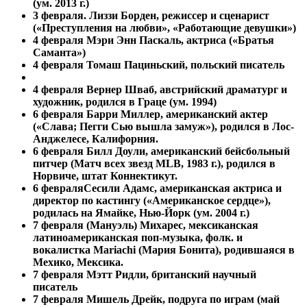
(ум. 2013 г.)
3 февраля.
Лиззи Борден, режиссер и сценарист
(«Преступления на любви», «Работающие девушки»)
4 февраля Мэри Энн Паскаль, актриса («Братья
Саманта»)
4 февраля
Томаш Пациньский, польский писатель
4 февраля
Вернер Шваб, австрийский драматург и
художник, родился в Граце (ум. 1994)
6 февраля Барри Миллер, американский актер
(«Слава; Пегги Сью вышла замуж»), родился в Лос-
Анджелесе, Калифорния.
6 февраля
Билл Доули, американский бейсбольный
питчер (Матч всех звезд MLB, 1983 г.), родился в
Норвиче, штат Коннектикут.
6 февраля
Сесили Адамс, американская актриса и
директор по кастингу («Американское сердце»),
родилась на Ямайке, Нью-Йорк (ум. 2004 г.)
7 февраля (Мануэль) Михарес, мексиканская
латиноамериканская поп-музыка, фолк. и
вокалистка Mariachi (Мария Бонита), родившаяся в
Мехико, Мексика.
7 февраля
Мэтт Ридли, британский научный
писатель
7 февраля
Мишель Дрейк, подруга по играм (май