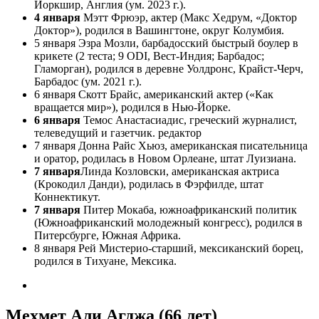
Йоркшир, Англия (ум. 2023 г.).
4 января
Мэтт Фрюэр, актер (Макс Хедрум, «Доктор
Доктор»), родился в Вашингтоне, округ Колумбия.
5 января Эзра Мозли, барбадосский быстрый боулер в
крикете (2 теста; 9 ODI, Вест-Индия; Барбадос;
Гламорган), родился в деревне Уолдронс, Крайст-Черч,
Барбадос (ум. 2021 г.).
6 января Скотт Брайс, американский актер («Как
вращается мир»), родился в Нью-Йорке.
6 января
Темос Анастасиадис, греческий журналист,
телеведущий и газетчик. редактор
7 января Донна Райс Хьюз, американская писательница
и оратор, родилась в Новом Орлеане, штат Луизиана.
7 января
Линда Козловски, американская актриса
(Крокодил Данди), родилась в Фэрфилде, штат
Коннектикут.
7 января
Питер Мокаба, южноафриканский политик
(Южноафриканский молодежный конгресс), родился в
Питерсбурге, Южная Африка.
8 января Рей Мистерио-старший, мексиканский борец,
родился в Тихуане, Мексика.
Мехмет Али Агджа (66 лет)