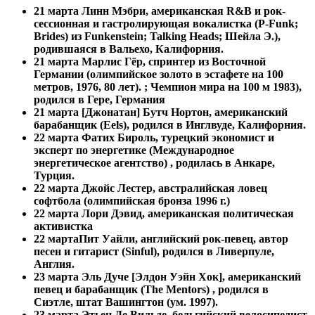
21 марта
Линн Мэбри, американская R&B и рок-
сессионная и гастролирующая вокалистка (P-Funk;
Brides) из Funkenstein; Talking Heads; Шейла Э.),
родившаяся в Вальехо, Калифорния.
21 марта
Марлис Гёр, спринтер из Восточной
Германии (олимпийское золото в эстафете на 100
метров, 1976, 80 лет). ; Чемпион мира на 100 м 1983),
родился в Гере, Германия
21 марта
[Джонатан] Бутч Нортон, американский
барабанщик (Eels), родился в Инглвуде, Калифорния.
22 марта Фатих Бироль, турецкий экономист и
эксперт по энергетике (Международное
энергетическое агентство) , родилась в Анкаре,
Турция.
22 марта
Джойс Лестер, австралийская ловец
софтбола (олимпийская бронза 1996 г.)
22 марта
Лори Дэвид, американская политическая
активистка
22 марта
Пит Уайли, английский рок-певец, автор
песен и гитарист (Sinful), родился в Ливерпуле,
Англия.
23 марта Эль Дуче [Элдон Уэйн Хок], американский
певец и барабанщик (The Mentors) , родился в
Сиэтле, штат Вашингтон (ум. 1997).
23 марта
Этьен Де Вильде, бельгийский велосипедист