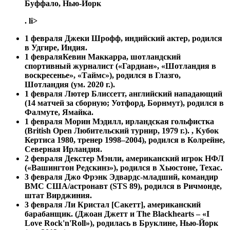
Буффало, Нью-Йорк
. li>
1 февраля Джеки Шрофф, индийский актер, родился
в Удгире, Индия.
1 февраля
Кевин Маккарра, шотландский
спортивный журналист («Гардиан», «Шотландия в
воскресенье», «Таймс»), родился в Глазго,
Шотландия (ум. 2020 г.).
1 февраля
Лютер Блиссетт, английский нападающий
(14 матчей за сборную; Уотфорд, Борнмут), родился в
Фалмуте, Ямайка.
1 февраля
Морин Мэдилл, ирландская гольфистка
(British Open Любительский турнир, 1979 г.). , Кубок
Кертиса 1980, тренер 1998–2004), родился в Колрейне,
Северная Ирландия.
2 февраля Декстер Мэнли, американский игрок НФЛ
(«Вашингтон Редскинз»), родился в Хьюстоне, Техас.
3 февраля Джо Фрэнк Эдвардс-младший, командир
ВМС США/астронавт (STS 89), родился в Ричмонде,
штат Вирджиния.
3 февраля
Ли Кристал [Сакетт], американский
барабанщик. (Джоан Джетт и The Blackhearts – «I
Love Rock'n'Roll»), родилась в Бруклине, Нью-Йорк