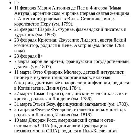
li>
11 февраля Мария Антония де Пас и Фигероа [Мама
Антула], аргентинская мирянка (первая святая женщина
в Аргентине), родилась в Вилья Силипика, вице-
королевство Перу (ум. 1799).
21 февраля Шарль Л. Фурнье, фламандский писатель и
художник (ум. 1803)
23 февраля Кристиан Джузеппе Лидарти, австрийский
композитор, родился в Вене, Австрия (ум. после 1793
года)
23 февраля li>
7 марта барон де Бретей, французский государственный
деятель (ум. 1807)
11 марта Отто Фридрих Мюллер, датский натуралист,
пионер в изучении микроорганизмов, включая
бактерии, диатомовые водоросли и инфузории, родился
в Копенгагене, Дания (ум. 1784).
27 марта Томас Тирвитт, английский ученый-классик и
критик, родился в Лондоне (ум. 1786).
31 марта Этьен Безу, французский математик (ум. 1783).
25 апреля Феделе Фенароли, итальянский композитор,
родился в Ланчано, Италия (ум. 1818).
10 мая Джордж Росс, американский судья и отец-
основатель США (подписавший Декларацию
независимости США), родился в Нью-Касле, штат