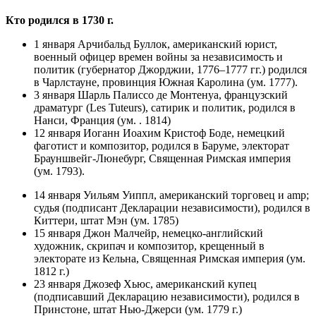
Кто родился в 1730 г.
1 января Арчибальд Буллок, американский юрист,
военный офицер времен войны за независимость и
политик (губернатор Джорджии, 1776–1777 гг.) родился
в Чарлстауне, провинция Южная Каролина (ум. 1777).
3 января Шарль Палиссо де Монтенуа, французский
драматург (Les Tuteurs), сатирик и политик, родился в
Нанси, Франция (ум. . 1814)
12 января Иоганн Иоахим Кристоф Боде, немецкий
фаготист и композитор, родился в Баруме, электорат
Брауншвейг-Люнебург, Священная Римская империя
(ум. 1793).
14 января Уильям Уиппл, американский торговец и amp;
судья (подписант Декларации независимости), родился в
Киттери, штат Мэн (ум. 1785)
15 января Джон Малчейр, немецко-английский
художник, скрипач и композитор, крещенный в
электорате из Кельна, Священная Римская империя (ум.
1812 г.)
23 января Джозеф Хьюс, американский купец
(подписавший Декларацию независимости), родился в
Принстоне, штат Нью-Джерси (ум. 1779 г.)