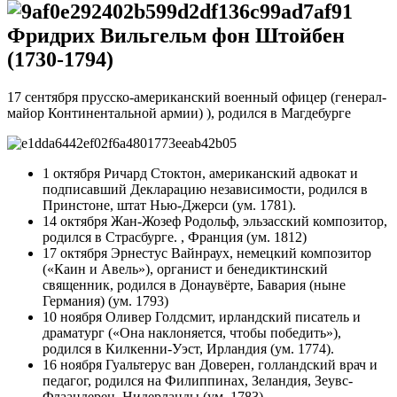
Фридрих Вильгельм фон Штойбен
(1730-1794)
17 сентября прусско-американский военный офицер (генерал-
майор Континентальной армии) ), родился в Магдебурге
1 октября Ричард Стоктон, американский адвокат и
подписавший Декларацию независимости, родился в
Принстоне, штат Нью-Джерси (ум. 1781).
14 октября Жан-Жозеф Родольф, эльзасский композитор,
родился в Страсбурге. , Франция (ум. 1812)
17 октября Эрнестус Вайнраух, немецкий композитор
(«Каин и Авель»), органист и бенедиктинский
священник, родился в Донаувёрте, Бавария (ныне
Германия) (ум. 1793)
10 ноября Оливер Голдсмит, ирландский писатель и
драматург («Она наклоняется, чтобы победить»),
родился в Килкенни-Уэст, Ирландия (ум. 1774).
16 ноября Гуальтерус ван Доверен, голландский врач и
педагог, родился на Филиппинах, Зеландия, Зеувс-
Флаандерен, Нидерланды (ум. 1783)