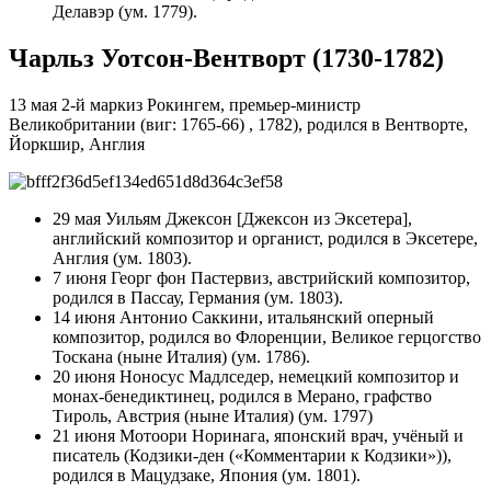
Делавэр (ум. 1779).
Чарльз Уотсон-Вентворт (1730-1782)
13 мая 2-й маркиз Рокингем, премьер-министр
Великобритании (виг: 1765-66) , 1782), родился в Вентворте,
Йоркшир, Англия
29 мая Уильям Джексон [Джексон из Эксетера],
английский композитор и органист, родился в Эксетере,
Англия (ум. 1803).
7 июня Георг фон Пастервиз, австрийский композитор,
родился в Пассау, Германия (ум. 1803).
14 июня Антонио Саккини, итальянский оперный
композитор, родился во Флоренции, Великое герцогство
Тоскана (ныне Италия) (ум. 1786).
20 июня Ноносус Мадлседер, немецкий композитор и
монах-бенедиктинец, родился в Мерано, графство
Тироль, Австрия (ныне Италия) (ум. 1797)
21 июня Мотоори Норинага, японский врач, учёный и
писатель (Кодзики-ден («Комментарии к Кодзики»)),
родился в Мацудзаке, Япония (ум. 1801).