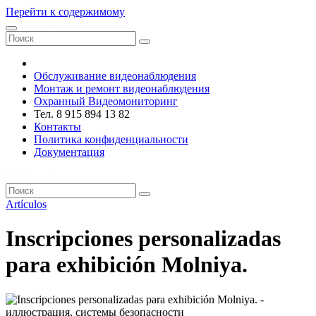
Перейти к содержимому
VRsystems ©️
Обслуживание видеонаблюдения
Монтаж и ремонт видеонаблюдения
Охранный Видеомониторинг
Тел. 8 915 894 13 82
Контакты
Политика конфиденциальности
Документация
VRsystems ©️
Artículos
Inscripciones personalizadas
para exhibición Molniya.