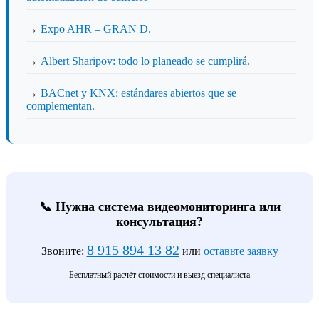
→
Expo AHR – GRAN D.
→
Albert Sharipov: todo lo planeado se cumplirá.
→
BACnet y KNX: estándares abiertos que se
complementan.
📞 Нужна система видеомониторинга или
консультация?
8 915 894 13 82
Звоните:
или
оставьте заявку
Бесплатный расчёт стоимости и выезд специалиста