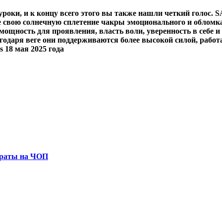
роки, и к концу всего этого вы также нашли четкий голос. 
е свою солнечную сплетение чакры эмоционального и обломка
щность для проявления, власть воли, уверенность в себе и 
одаря веге они поддерживаются более высокой силой, работающ
es 18 мая 2025 года
траты на ЧОП