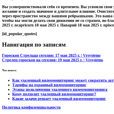
Вы усовершенствовали себя со временем. Вы усвоили свои у
желание и создать значимое и длительное влияние. Очистит
через пространство между вашими ребрышками. Это ваша мо
чтобы вы могли делать свои движения не со страхом, но благ
2025 г. ncapricorn 18 мая 2025 г. Наварий 18 мая 2025 г. npisc
[id_popular_quotes]
Навигация по записям
Гороскоп Стрельца сегодня: 17 мая 2025 г. | Vrsystems
Стрелец гороскоп на сегодня: 19 мая 2025 г. | Vrsystems
Что нового
Как удаленный видеомониторинг может сократить за
Тарифы на охранный видеомониторинг
Этапы подключения удаленного видеомониторинга
Кому подходит удаленный видеомониторинг?
Какие задачи решает удаленный видеомониторинг
Политика конфиденциальности